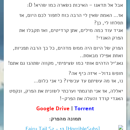
אבל אל תדאגו – האיכות נשארה כמו שהיא! D:
אז… האמת שאין לי הרבה כוח לחפור לכם היום, אז
תסלחו לי, כן?
אגיד עוד כמה מילים, אתן קרדיטים, ואז תקבלו את
הפרק האגדי!
הפרק של היום היה ממש מדהים, כל כך הרבה תפניות,
ואחת אפילו מבאסת..
גאג׳יל הדהים אותי כמו שציפיתי, מקווה שתהנו גם אתם!
חופש גדול~ איזה כיף אה?
נו, אז מה עשיתם עד עכשיו? כי אני כלום…
יאללה, אז אני תרגמתי וערכתי לשונית את הפרק, ונקסט
האגדי קודד והעלה את הפרק~!
Google Drive
|
Torrent
תמונה מהפרק: