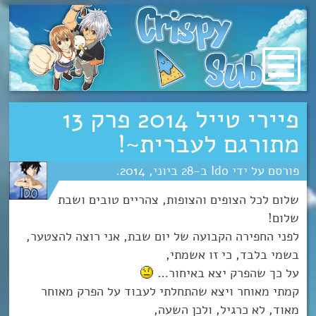
מעבר
לתוכן
פיירי טייל 2014 פרק 13
מתורגם לעברית~!
Ido
28
יוני
2014
שלום לכל הצופים והצופות, צהריים טובים ושבת
שלום!
לפני החפירה הקבועה של יום שבת, אני רוצה להצטער,
בשמי בלבד, כי זו אשמתי,
על כך שהפרק יצא באיחור…
קמתי מאוחר ויצא שהתחלתי לעבוד על הפרק מאוחר
מאוד, לא כרגיל, ולכן השעה,