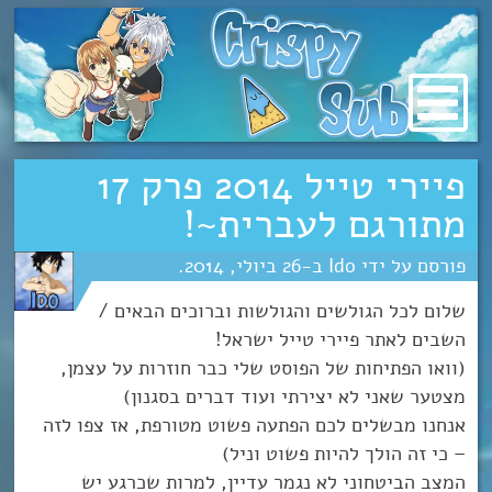
מעבר
לתוכן
פיירי טייל 2014 פרק 17
מתורגם לעברית~!
Ido
26
יולי
2014
שלום לכל הגולשים והגולשות וברוכים הבאים /
השבים לאתר פיירי טייל ישראל!
(וואו הפתיחות של הפוסט שלי כבר חוזרות על עצמן,
מצטער שאני לא יצירתי ועוד דברים בסגנון)
אנחנו מבשלים לכם הפתעה פשוט מטורפת, אז צפו לזה
– כי זה הולך להיות פשוט וניל)
המצב הביטחוני לא נגמר עדיין, למרות שכרגע יש