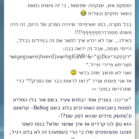
הפסקת אש, שנקווה שתשאר, כי זה פשוט נמאס.
נשאר חזקים ונצליח
בכל מקרה, כמו שציפיתי שיהיה הפרק של היום, זה היה
פשוט מטורררףףףףףף!!!!
כאילו… אני לא יודע איך לתאר את זה במילים בכלל,
הייתי מנסה, אבל זה יראה ככה:
״רקיןקוריעwiyeguwrejhvenfjvwrhgIGWR^&^*gjfkי
חעריחע פיירי טייל.״
ואני לא חושב שזה כדאי
אז אני פשוט אגיד ״רוצו לראות כבר את הפרק!!״ כדי
שתרגישו כמוני ><
*עריכה:
בעניין אחר יבחוש צעיר בשם אור בלו החליט
לפתוח בשבועות האחרונים בלוג בשם Bellog- קלטתם
ת’מחשק מילים שהוא דפק שם?!-
הוא נתן לנו קרדיט אז איך אפשר שלא? כנסו לאתר
ותהנו מהפוסטים שלו כי הרי (הפתעה) זה לא בלוג רגיל,