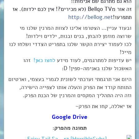
הוא גם מתרגם שם אנימות!!
זה אור מBellqo TV (לא מכירים?! אין לכם ילדות). אז
תתפרעו!
http://bellog.net
ובעוד עניין… הצטרפו אלינו לצוות המרנין שלנו מי
שרוצה מוזמן להבחן, בנים ובנות, ילדים וילדות!
לכו לעמוד יצירת הקשר שלנו בתפריט הצדדי ושלחו לנו
מייל!
יש עדיפות למתרגמים, לעוד מידע
לחצו כאן!
זהו
האשכול שלנו באנימה-ספין! D:
היום אני תרגמתי וערכתי לשונית לגמרי בעצמי, וארטיום
התותח קודד את הפרק והעלה אותו לצפייה הישירה,
וזה היה התהליך המקסים והמרנין של הכנת הפרק.
אז יאללה, קחו את הפרק~
Google Drive
תמונה מהפרק: