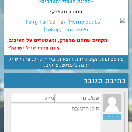
~הלינק האגדי והמדהים~
תמונה מהפרק:
מקווים שתהנו מהפרק, ומצטערים על העיכוב,
צוות פיירי טייל ישראל~
פורסם תחת הקטגוריות:
הוצאות
,
פיירי טייל
,
פיירי טייל
עונה 2‏/‎2014
,
פרקים
.
כתיבת תגובה