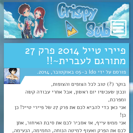
מעבר
לתוכן
פיירי טייל 2014 פרק 27
מתורגם לעברית~!!
Ido
05
אוקטובר
2014
בוקר (?) טוב לכל הצופים והצופות,
ונכון שעכשיו יום ראשון, אבל אחרי עבודה קשה
ומפרכת,
אני כאן כדי להביא לכם את פרק 27 של פיירי טייל! כן
כן!
אני ממש עייף, אז אסביר לכם את סיבת האיחור, אתן
לכם את הפרק ואעוף למיטה הנוחה, החמימה, הנעימה,