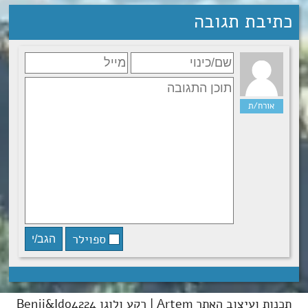
כתיבת תגובה
ספוילר
תכנות ועיצוב האתר Artem | רקע ולוגו Benji&Ido4224