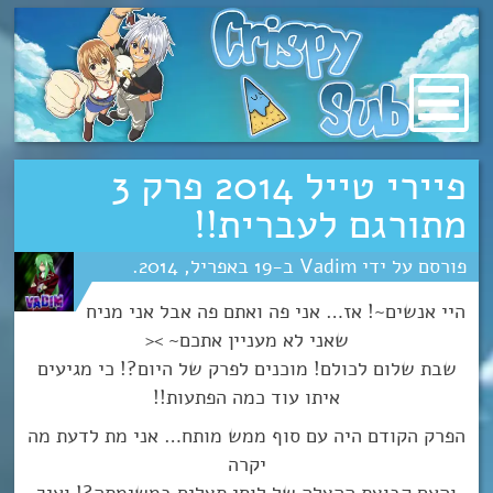
מעבר
לתוכן
פיירי טייל 2014 פרק 3
מתורגם לעברית!!
Vadim
19
אפריל
2014
היי אנשים~! אז… אני פה ואתם פה אבל אני מניח
שאני לא מעניין אתכם~ ><
שבת שלום לכולם! מוכנים לפרק של היום?! כי מגיעים
איתו עוד כמה הפתעות!!
הפרק הקודם היה עם סוף ממש מותח… אני מת לדעת מה
יקרה
והאם קבוצת ההצלה של לוסי תצליח במשימתה?! ואיך