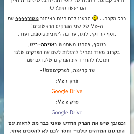
הם יעשו זאת? O:
בכל מקרה…
הבאנו לכם היום באיחור
מטורףףףף
את
ה-V2 של שני הפרקים הראשונים!
נוסף קריוקי, לוגו, עריכה לשונית נוספת, ועוד.
בנוסף, פתחנו משתמש ב
אנימה-ביט
,
בקרוב מאוד נתחיל להעלות לשם את הפרקים שלנו
ותוכלו להוריד את הפרקים שלנו גם שם.
אז קדימה, לפרקיםםם!!~
פרק 1 V2:
Google Drive
פרק 2 V2:
Google Drive
וכמובן שיש את הפרק החדש שאני כבר מת לראות עם
התרגום המדהים שלנו~ וחסר לכם לא להסכים איתי,