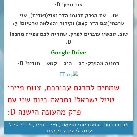
אני נושך D:
אז… את הפרק תרגמו הדר ואני(ואדים), אני
ערכתי(וגם הדר קצת) וקידוד והעלאה ארטיום! 3:
טוב, עכשיו עוברים לפרק, שתהיה לכם צפייה מהנה!
D:
Google Drive
תמונה מהפרק: זה… היה… קטע… מגניב! D:
שמחים לתרגם עבורכם, צוות פיירי
טייל ישראל! נתראה ביום שני עם
פרק מהעונה הישנה D:
פורסם תחת הקטגוריות:
הוצאות
,
פיירי טייל
,
פיירי טייל
עונה 2‏/‎2014
,
פרקים
.