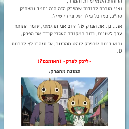
הרוחות השמיימיות והמרד,
ואני מוכרח להודות שהפרק הזה היה נחמד ומצחיק
סה״כ, כמו כל פילר של פיירי טייל.
אז… כן, את הפרק של היום אני תרגמתי, עומר התותח
ערך לשונית, ודור המקודד האגדי קודד את הפרק,
והוא דיווח שהפרק לוהט מהתנור, אז תזהרו לא להכוות
D:
~לינק לפרק~ (האומנם?)
תמונה מהפרק: