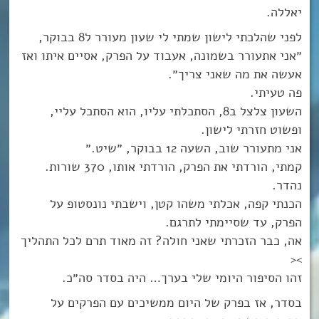
יאללה.
לפני שהלכתי לישון שמתי לי שעון מעורר ל8 בבוקר,
״אני אתעורר בשמונה, אעבוד על הפרק, אסיים איתו ואז
אעשה את מה שאני צריך״.
פה טעיתי.
השעון צלצל ב8, הסתכלתי עליו, הוא הסתכל עליי,
ופשוט חזרתי לישון.
אני מתעורר שוב, השעה 12 בבוקר, ״שיט.״
קמתי, הורדתי את הפרק, הורדתי אותו, 370 שורות.
נהדר.
הכנתי קפה, אכלתי משהו קטן, וישבתי נונסטופ על
הפרק, עד שסיימתי לתרגם.
אה, כבר הזכרתי שאני חולה? זה מאוד תרם לכל התהליך
><
זהו הסיפור היומי שלי בערך… היה בסדר סה״כ.
בסדר, אז בפרק של היום ממשיכים עם הפרקים על