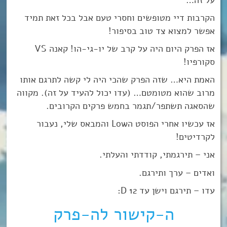
הקרבות דיי מטופשים וחסרי טעם אבל בכל זאת תמיד
אפשר למצוא צד טוב בסיפור!
אז הפרק היום היה על קרב של יו-גי-הו! קאנה VS
סקורפיו!
האמת היא… שזה הפרק שהכי היה לי קשה לתרגם אותו
מרוב שהוא מטומטם… (עדו יכול להעיד על זה). מקווה
שהסאגה תשתפר/תגמר בחמש פרקים הקרובים.
אז עכשיו אחרי הפוסט הLow והמבאס שלי, נעבור
לקרדיטים!
אני – תירגמתי, קודדתי והעלתי.
ואדים – ערך ותירגם.
עדו – תירגם וישן עד 12 D:
ה-קישור לה-פרק