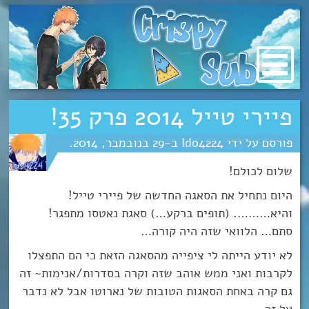
מעבר
לתוכן
פיירי טייל 2014 פרק 35!
Ido4224
29
נובמבר
2014
שלום לכולם!
היום נתחיל את הסאגה החדשה של פיירי טייל!
והיא………. (תופים ברקע…) סאגת נאטסו מתפגר!
סתם… הלוואי שזה היה קורה…
לא יודע הייתה לי ציפייה מהסאגה הזאת כי הם התפצלו
לקרבות ואני ממש אוהב שזה וקרה בסדרות/אנימות~ זה
גם קרה באחת הסאגות הטובות של נארוטו אבל לא נדבר
על זה…