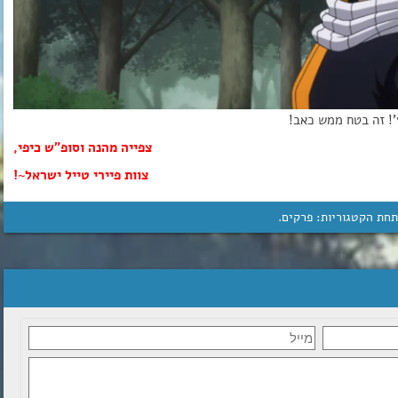
’! זה בטח ממש כאב!
צפייה מהנה וסופ”ש כיפי,
צוות פיירי טייל ישראל~!
תחת הקטגוריות:
פרקים
.