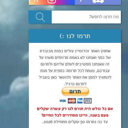
תרמו לנו :)
אחסון האתר והדומיין עולים כמות מכובדת
של כסף ואנחנו לא באמת מרווחים משהו על
זה שאנחנו ממשיכים לשלם עליהם ולתרגם
עבורכם, נשמח לכל תרומה כספית על מנת
להמשיך לממן את האתר ולהשאר כאן בשביל
לתרגם כרגיל.
אם כל גולש היה תורם לנו רק עשרה שקלים
פעם בשנה, היינו מסודרים לכל החיים!
עד כה נתרמו 50 שקלים מתחילת 2026.