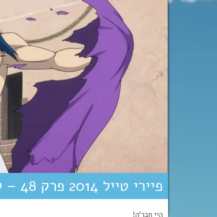
פיירי טייל 2014 פרק 48 – קמו-קמו מגיע~!
היי חבר’ה!