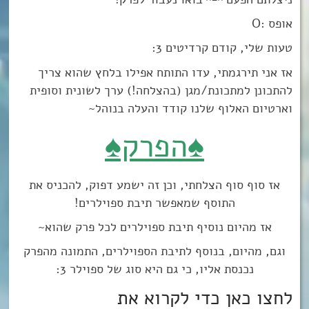
אופס :O
טעות שלי, קודם קרדיטים 3:
אז אני תירגמתי, עדו התותח אפילו בלחץ שהוא צריך
להתכונן למתכונת/מגן (בהצלחה!) ערך לשונית וסופית
וארטיום האלוף שלנו קודד והעלה בנוהל~
♠הפרק♠
אז סוף סוף הצלחתי, וכן זה ישמע דפוק, להכניס את
התוסף שמאפשר תיבת ספוילרים!
אז מהיום נוסיף תיבת ספוילרים לכל פרק שהוא~
וגם, מהיום, בנוסף לתיבת הספוילרים, התמונה מהפרק
נכנסת אליו, כי גם היא סוג של ספוילר 3:
לחצו כאן כדי לקרוא את