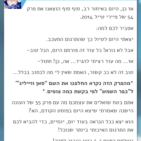
אז כן, היום באיחור רב, סוף סוף הוצאנו את פרק
54 של פיירי טייל 2014.
אסביר לכם למה:
יצאתי היום לטיול כך שהתרגום התעכב.
אבל לא נורא! כל עוד זה פורסם היום, הכל טוב~
אז… מה עוד רציתי להגיד… אה, כן! חתול~
טוב זה לא ככ קשור, האמת שאין לי מה לכתוב בכלל…
*מהפרק הזה נקרא החלפנו את השם “סאן ווייליג'”
ל”כפר השמש” לפי בקשת כמה צופים.*
אתם בטח שואלים את עצמכם מה עם פרק 35 של העונה
הישנה שאמרתי שיצא היום בפוסט הקודם, הא?
הוא יצא ככל הנראה בעוד יום, יומיים, כדי להביא לכם
את התרגום האיכותי ביותר שנוכל!
ניצלתם הפעם ^-^ בואו נעבור לפרק!