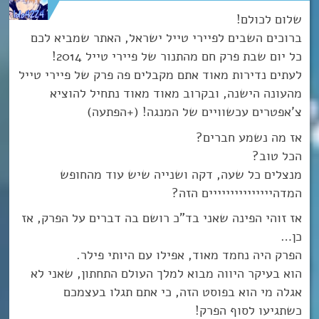
שלום לכולם!
ברוכים השבים לפיירי טייל ישראל, האתר שמביא לכם
כל יום שבת פרק חם מהתנור של פיירי טייל 2014!
לעתים נדירות מאוד אתם מקבלים פה פרק של פיירי טייל
מהעונה הישנה, ובקרוב מאוד מאוד נתחיל להוציא
צ’אפטרים עכשוויים של המנגה! (+הפתעה)
אז מה נשמע חברים?
הכל טוב?
מנצלים כל שעה, דקה ושנייה שיש עוד מהחופש
המדהייייייייייייייים הזה?
אז זוהי הפינה שאני בד”כ רושם בה דברים על הפרק, אז
כן…
הפרק היה נחמד מאוד, אפילו עם היותי פילר.
הוא בעיקר היווה מבוא למלך העולם התחתון, שאני לא
אגלה מי הוא בפוסט הזה, כי אתם תגלו בעצמכם
כשתגיעו לסוף הפרק!