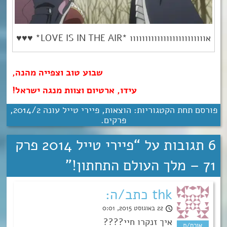
אווווווווווווווווווווווווו *LOVE IS IN THE AIR* ♥♥♥
שבוע טוב וצפייה מהנה,
עידו, ארטיום וצוות מנגה ישראל
!
פורסם תחת הקטגוריות:
הוצאות
,
פיירי טייל עונה 2‏/‎2014
,
פרקים
.
6 תגובות על “
פיירי טייל 2014 פרק
71 – מלך העולם התחתון!
”
thk כתב/ה:
22 באוגוסט 2015, 0:01
איך זנקרו חיי????