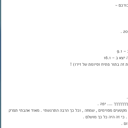
בורכם ~
ךךךךךך …. יפה .
 מקטעים מסוימים , שמחה , וכל כך הרבה התרגשתי . מאוד אהבתי תפרק
כי זה היה כל כך מושלם .
ם .