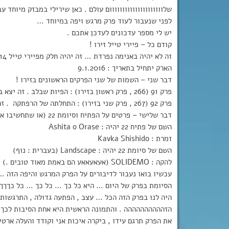
שלווווווווווווווווווווום עולם . כאן שירילי במבזק מיוחד ע
לפני שנעבור לעוד פרק מרגש ויפה במיוחד …
יש לי מספר עדכונים לעדכן אתכם .
קודם כל – פיירי טייל זירו !
זה לא יהיה באנימה נפרדת … זה יהיה חלק מפיירי טייל 2014 .
הארק יתחיל בתאריך : 9.1.2016
דבר שני – השמות של שני הפרקים הראשונים בזירו !
פרק 91 (266 , פרק ראשון בזירו) : הפיות שבלב . זה יצא ב – 9.1
פרק 92 (267 , פרק שני בזירו) : התחלתה של הרפתקה . זה יצא ב – 16.1
דבר שלישי – פרטים על הפתיח וסיומת 22 (או שתחשיבו את זה בתור פתיח וסיומת של זירו) !
השם של פתיח 22 יהיה : Ashita o Orase
זמרת : Kavka Shishido
השם של סיומת 22 יהיה : Landscape (בעברית : נוף)
להקה : SOLIDEMO (אעאעאאע הם באמת מאוד טובים .)
עכשיו בואו נעבור לדיבורים על הפרק המרגש והיפה הזה …
הסיומת בפרק של היום … היא כל כך … כל כך … כל כךךךך
היה לנו בפרק הזה הכל … עצב , הפתעה גדולה , התרגשות
הזהההההההההה . והתמונה הראשית היא אחת הסיבות לכך . 
את הפרק תרגם עידו , ביקרה איכות אני וקודד והעלה ארטיו