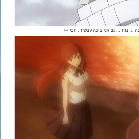
 … נווו … גם אני בוכה עכשיו , יופי ><