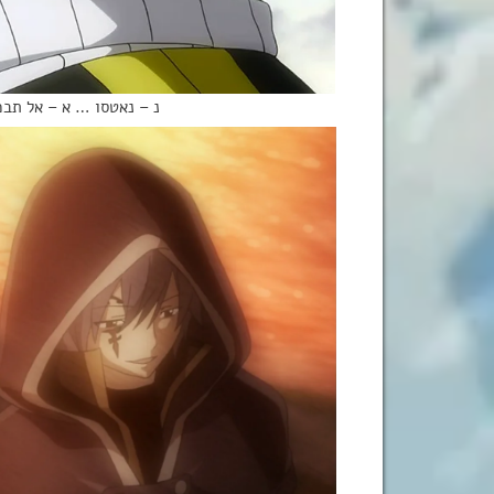
נ – נאטסו … א – אל תבכה