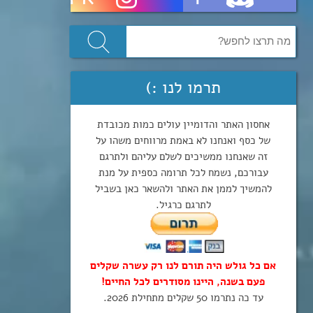
תרמו לנו :)
אחסון האתר והדומיין עולים כמות מכובדת
של כסף ואנחנו לא באמת מרווחים משהו על
זה שאנחנו ממשיכים לשלם עליהם ולתרגם
עבורכם, נשמח לכל תרומה כספית על מנת
להמשיך לממן את האתר ולהשאר כאן בשביל
לתרגם כרגיל.
אם כל גולש היה תורם לנו רק עשרה שקלים
פעם בשנה, היינו מסודרים לכל החיים!
עד כה נתרמו 50 שקלים מתחילת 2026.