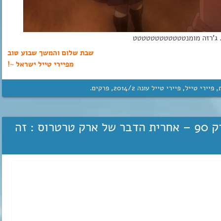
ו … ג’רזה מומנטטטטטטטטטטטט
שבת שלום והמשך שבוע טוב
מפיירי טייל ישראל ~!
,
פיירי טייל
,
פיירי טייל עונה 2‏/‎2014
,
פרקים
.
פיירי טייל 2014 פרק 90 – אחרית הדבר של ארק טרטרוס : זה