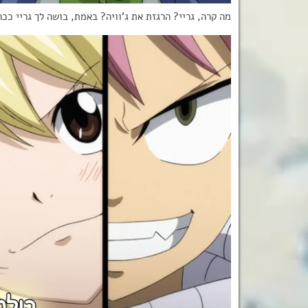
מה קרה, גריי? הרגזת את ג’וויה? באמת, בושה לך גריי ככה 