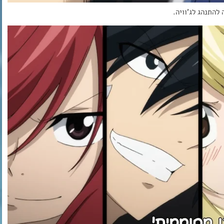
להתנהג לג’וויה.