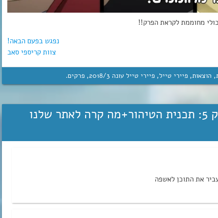
כולי מחוממת לקראת הפרק!!
נפגש בפעם הבאה!
צוות קריספי סאב
,
הוצאות
,
פיירי טייל
,
פיירי טייל עונה 3‏/‎2018
,
פרקים
.
פיירי טייל 2018 פרק 5: תכנית הטיהור+מה קרה לאתר שלנו
עביר את התוכן לאשפה