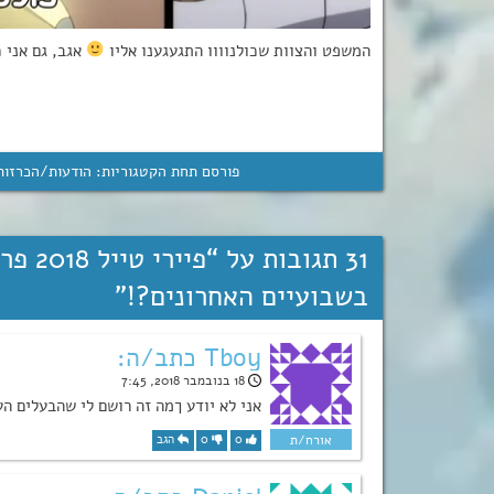
המשפט והצוות שכולנוווו התגעגענו אליו
אגב, גם אני 
פורסם תחת הקטגוריות:
הודעות/הכרזות
31 תגובות על “
בשבועיים האחרונים?!
”
Tboy כתב/ה:
18 בנובמבר 2018, 7:45
אני לא יודע ךמה זה רושם לי שהבעלים ה
0
0
הגב