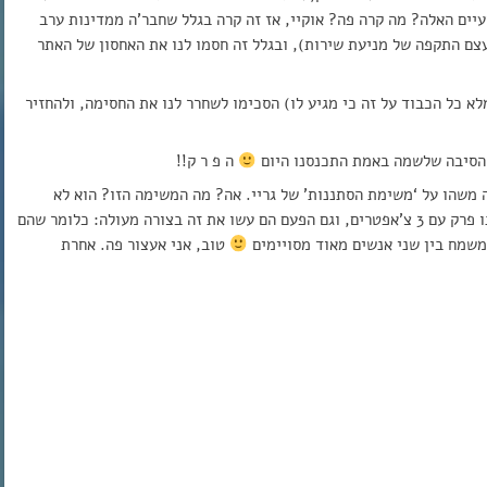
עיים האלה? מה קרה פה? אוקיי, אז זה קרה בגלל שחבר’ה ממדינות ערב
א כל הכבוד על זה כי מגיע לו) הסכימו לשחרר לנו את החסימה, ולהחזיר
ל הסיבה שלשמה באמת התכנסנו היום
ה פ ר ק!!
ה משהו על ‘משימת הסתננות’ של גריי. אה? מה המשימה הזו? הוא לא
באמת בגד בפיירי ועבר לאווטאר? מה לוז. גם הפעם, יש לנו פרק עם 3 צ’אפטרים, וגם הפעם הם עשו את זה בצורה מעולה: כלומר שהם
 משמח בין שני אנשים מאוד מסויימים
טוב, אני אעצור פה. אחרת