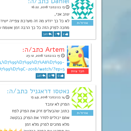
Daniel כתב/ה:
15 בנובמבר 2018, 16:22
שוב אני,
לא כל כך יודע מה זה מערכת צפייה ישיר
מחכה לפרק הזה כל כך הרבה זמן אשמח ש
2
1
הגב
Artem כתב/ה:
15 בנובמבר 2018, 23:12
7%A4%D7%99%D7%99%D7%A8%D7%99-
7%99%D7%9C-2018/watch/?ep=5
0
0
הגב
נאטסו דראגניל כתב/ה:
14 בנובמבר 2018, 15:49
הפרק לא עובד
כתוב שהבעלים זרק את הפרק לפח
אתם יכולים לסדר את הפרק בבקשה
מלא מחכים לפרק מלא זמן
אז תתקנו את הפרק בבקשה