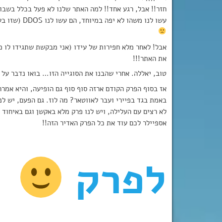
חזר!! אבל, רגע אחד!! למה האתר שלנו לא פעל בכלל בשבו
עשו לנו משהו לא יפה במיוחד, הם עשו לנו DDOS (שזו בעצם התקפה של מניעת שירות), ובגלל זה חסמו לנו את האחסון של האתר
אבל! לאחר מלא חפירות של עידו (אני מבקשת שתגידו לו מל
את האתר!!!
טוב, יאללה. אחרי שהבנו את הסוגייה הזו… בואו נדבר ע
אז בסוף הפרק הקודם ארזה סוף סוף גם הופיעה, והיא אמר
לא רצים עם העלילה, ויש לנו פרק מלא באקשן וגם באיחוד
אספיילר לכם עוד את כל הפרק האדיר הזה!!
לפרק