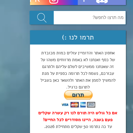
תרמו לנו :)
אחסון האתר והדומיין עולים כמות מכובדת
של כסף ואנחנו לא באמת מרווחים משהו על
זה שאנחנו ממשיכים לשלם עליהם ולתרגם
עבורכם, נשמח לכל תרומה כספית על מנת
להמשיך לממן את האתר ולהשאר כאן בשביל
לתרגם כרגיל.
אם כל גולש היה תורם לנו רק עשרה שקלים
פעם בשנה, היינו מסודרים לכל החיים!
עד כה נתרמו 50 שקלים מתחילת 2026.