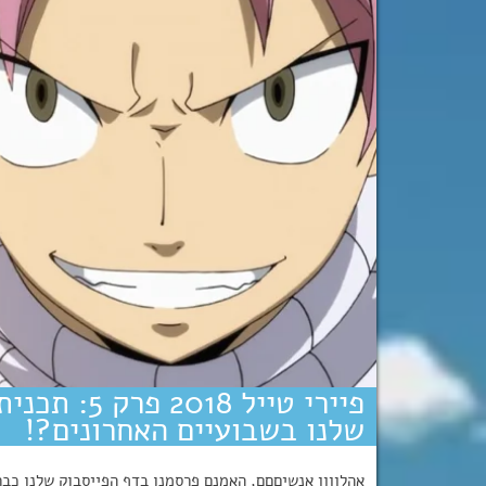
פיירי טייל 8
שלנו בשבועיים האחרונים?!
אהלןןןן אנשיםםם, האמנם פרסמנו בדף הפייסבוק שלנו כבר