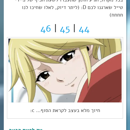
טייל שארגנו לכם D: (ליתר דיוק, לאלו שחיכו לנו
חחחח)
46
|
45
|
44
חיוך מלא בעצב לקראת הסוף… c: