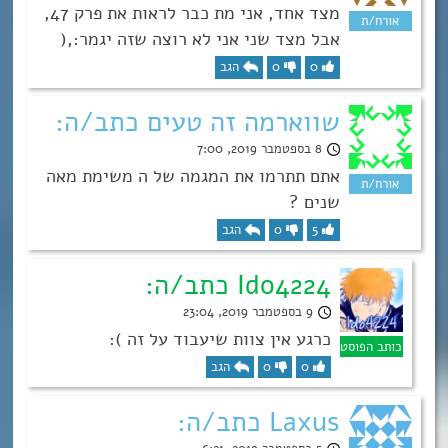
מצד אחד, אני מת כבר לראות את פרק 47,
אבל מצד שני אני לא רוצה שזה יגמר:,(
0
0
הגב
שווארמה זה טעים כתב/ה:
8 בספטמבר 2019, 7:00
אתם תתרמו את המגמה של ה משימת מאה
שנים ?
5
0
הגב
Ido4224 כתב/ה:
9 בספטמבר 2019, 23:04
כרגע אין צוות שיעבוד על זה ):
0
0
הגב
Laxus כתב/ה: