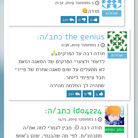
5 בספטמבר 2019, 21:52
תודה
0
0
הגב
the genius כתב/ה:
3 בספטמבר 2019, 0:38
תודה רבה על הפרקים
לדעתי ולצערי הפרקים של הסאגה הזאת
לא מתעלים על שום סאגה אחרת של פיירי
חבל ציפיתי ליותר.
שתהיה לך החלמה מהירה
4
0
הגב
Ido4224 כתב/ה:
3 בספטמבר 2019, 14:15
תודה רבה D: מבין לגמרי למה את/ה
מתכוונ/ת. לפי מה שהבנתי, שונן ג’אמפ