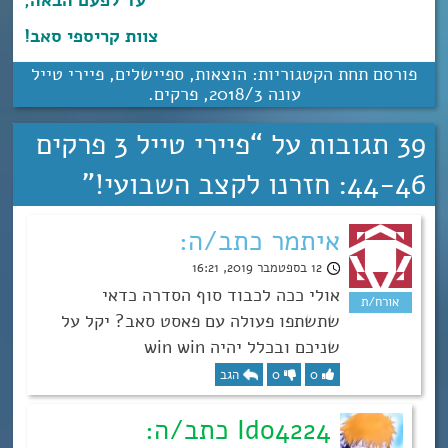
עד לפעם הבאה,
צוות קריספי סאב!
פורסם תחת הקטגוריות:
הוצאות
,
ספיישלים
,
פיירי טייל
עונה 3‏/‎2018
,
פרקים
.
39 תגובות על “
פיירי טייל 3 פרקים
44-46: חזרנו לקצב השבועי!‏‏‎‎‏‏‎
”
איתמר כתב/ה:
12 בספטמבר 2019, 16:21
אולי ככה לכבוד סוף הסדרה כדאי
שתשתפו פעולה עם פאסט סאב? יקל על
שניכם ובכלל יהיה win win
0
0
הגב
Ido4224 כתב/ה: