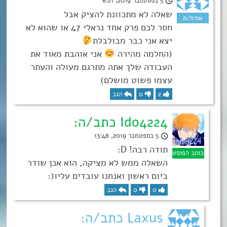
5 בספטמבר 2019, 6:21
שאלה לא מתכוונת להציק אבל
חסר לכם פרק אחד נראלי 47 או שהוא לא
יצא אני כבר מבולבלת
(החלמה מהירה
אני אוהבת מאוד את
העבודה שלך אתה מתרגם מעולה והעתר
עצמו פשוט מושלם)
2
0
הגב
Ido4224 כתב/ה:
5 בספטמבר 2019, 13:48
תודה רבה! D:
השאלה ממש לא מציקה, הוא אכן שודר
ביום ראשון ואנחנו עובדים עליו(:
0
0
הגב
Laxus כתב/ה: