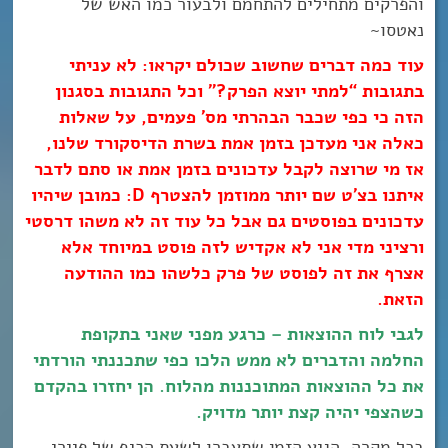
והפרקים מתחילים להתחמם ולבעור כמו האש של
נאטסו~
עוד כמה דברים שחשוב שכולם יקראו: לא עניתי
בתגובות “למתי יוצא הפרק?” וכל התגובות בסגנון
הזה כי כפי שכבר הבהרתי מס’ פעמים, על שאלות
כאלה אני מעדכן בזמן אמת בשרת הדיסקורד שלנו,
אז מי שרוצה לקבל עדכונים בזמן אמת או סתם לדבר
איתנו בצ’ט שם יותר ממוזמן להצטרף D: כמובן שיהיו
עדכונים בפוסטים גם אבל כל עוד זה לא משהו דרסטי
ורציני מדי אני לא אקדיש לזה פוסט במיוחד אלא
אצרף את זה לפוסט של פרק כלשהו כמו ההודעה
הזאת.
לגבי לוח ההוצאות – כרגע מפני שאני בתקופת
החלמה והדברים לא ממש הלכו כפי שתכננתי הורדתי
את כל ההוצאות המתוכננות מהלוח. הן יחזרו בהקדם
כשהצפי יהיה קצת יותר מדויק.
בכל מקרה, הגיע הזמן שתעברו לשעת הכיף של פיירי