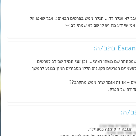
בל לא אגלה לך… תגלה ממש בפרקים הבאים(: אבל שאפו על
ני שיודע מה יש לו שם לא שמתי לב ><‏
כתב/ה:
 שמסתתר שם משהו רציני… וכן אני תמיד שם לב לפרטים
 לפעמיים הפרטים הקטנים הללו מסבירים המון בנוגע להמשך
ים – אז זה אומר שזה ממש מתקרב??
דירה של הפרק.
יל. (שארית אחרונה)
ף אחד חוץ מזרף.