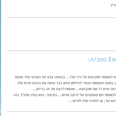
יין
/ה:
ש לנאטסו תחבושת על היד שלו… (באותו צבע של הצעיף שלו משום
 כמעט שנאטסו עומד להילחם והוא כבר עושה את הבעת פנים שלו
איפה שיש לו שם תחבושת… אשמח לדעת מה זה בדיוק…
לנאטסו שם קשקשים של דרקון אדום… בקיצור, הוא במין תהליך כזה
הוא שד, או לחזרה שלו לחיים….