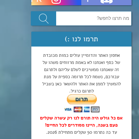
תרמו לנו :)
אחסון האתר והדומיין עולים כמות מכובדת
של כסף ואנחנו לא באמת מרווחים משהו על
זה שאנחנו ממשיכים לשלם עליהם ולתרגם
עבורכם, נשמח לכל תרומה כספית על מנת
להמשיך לממן את האתר ולהשאר כאן בשביל
לתרגם כרגיל.
אם כל גולש היה תורם לנו רק עשרה שקלים
פעם בשנה, היינו מסודרים לכל החיים!
עד כה נתרמו 50 שקלים מתחילת 2026.