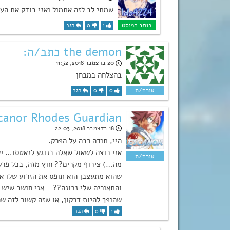
שמתי לב לזה אתמול ואני בודק את הענ
1
0
הגב
the demon כתב/ה:
20 בדצמבר 2018, 11:52
בהצלחה במבחן
0
0
הגב
Escanor Rhodes Guardian כתב
18 בדצמבר 2018, 22:03
היי, תודה רבה על הפרק.
אני רוצה לשאול שאלה בנוגע לנאטסו… י
מה…) צירוף מקרים?? חוץ מזה, בכל פרק
שהוא מתעצבן הוא תופס את הזרוע שלו 
והתאוריה שלי נכונה?? – אני חושב שיש 
שהופך להיות דרקון, או שזה קשור לזה ש
1
0
הגב