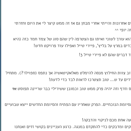
חרונות והייתי אחרי מבחן גם אז זה ממש קיצר לי את היום וחזרתי
וא עורך לשוני ואיתו גם הצטרפה לין שהם סוג של צמד חמד כזה (היא
ים במרץ על בליץ’, פיירי טייל ואפילו עוד פרויקט חדש!
ברים שהם לא פיירי טייל 3!
וב צוות החילוץ מנסה להימלט מאלאקיטאשיה אך נתפס (ספוילר?). מתחיל
אז
סיומת הנוכחיים. הפרק שאחריו עם הפתיח והסיומת החדשים ייצא שבועיים
עה אחת מכם לניקוי והדבקה!
ים ומדבקים כדי להתקדם במנגה. כרגע העניינים בקושי זזים ואנחנו