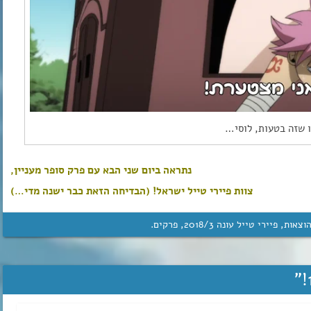
 שזה בטעות, לוסי…
נתראה ביום שני הבא עם פרק סופר מעניין,
צוות פיירי טייל ישראל! (הבדיחה הזאת כבר ישנה מדי…)
וצאות
,
פיירי טייל עונה 3‏/‎2018
,
פרקים
.
”