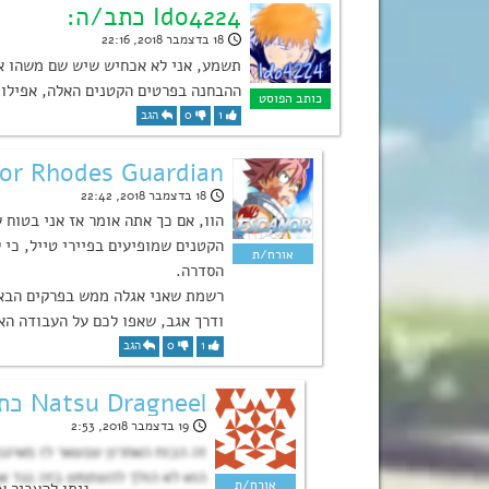
Ido4224 כתב/ה:
18 בדצמבר 2018, 22:16
תשמע, אני לא אכחיש שיש שם משהו א
ההבחנה בפרטים הקטנים האלה, אפילו א
1
0
הגב
Escanor Rhodes Guardian 
18 בדצמבר 2018, 22:42
הוו, אם כך אתה אומר אז אני בטוח
הקטנים שמופיעים בפיירי טייל, כי
הסדרה.
רשמת שאני אגלה ממש בפרקים הבא
ודרך אגב, שאפו לכם על העבודה הא
1
0
הגב
Natsu Dragneel כתב/ה:
19 בדצמבר 2018, 2:53
זה הכוח האחרון שנשאר לו מאיגנ
הוא לא הולך להשתמש בזה נגד א