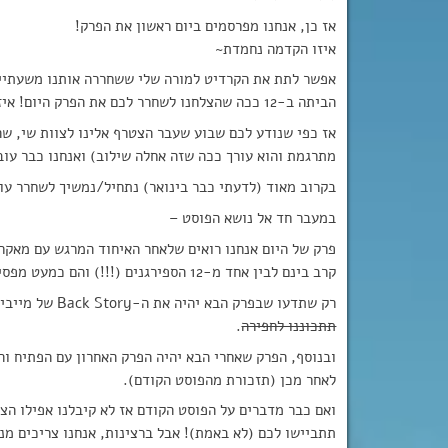
אז כן, אנחנו מפרסמים ביום ראשון את הפרק!
איזו הקדמה נחמדת~
אפשר לתת את הקרדיט למורה שלי ששחררה אותנו משעתיים א
הביתה ב-12 ככה שהצלחנו לשחרר לכם את הפרק היום! איזה יופי ^^
אז כפי שנודע לכם שבוע שעבר הצטרף אלינו לצוות שי, שה
מתרגמת והוא עורך ככה שזה אחלה שילוב) ואנחנו כבר עובד
בקרוב מאוד (לדעתי כבר בינואר) נתחיל/נמשיך לשחרר עוד ד
במעבר חד אל נושא הפוסט –
פרק של היום אנחנו רואים שלאחר האיחוד המרגש עם מאקר
קרב בינם לבין אחד מ-12 הספירגנים (!!!) והם כמעט מפסידים עד ש… טוב תצטרכו לראות לבד כדי לדעת!
רק שתדעו שבפרק הבא יהיה את ה-Back Story של מייביס וזרף וזה יהיה פרק ממש טוב וכמובן ששירילי כבר שריינה תפוסט
תתכוננו לחפירה
.
ובנוסף, הפרק שאחרי הבא יהיה הפרק האחרון עם הפתיח וה
לאחר מכן (תזכורת מהפוסט הקודם).
ואם כבר מדברים על הפוסט הקודם אז לא קיבלנו אפילו הצ
תתביישו לכם (לא באמת)! אבל ברצינות, אנחנו צריכים מנק