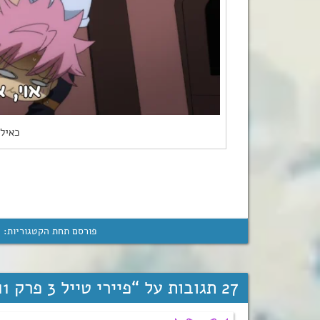
כאילו
פורסם תחת הקטגוריות:
ה
27 תגובות על “
פיירי טייל 3 פרק 11!