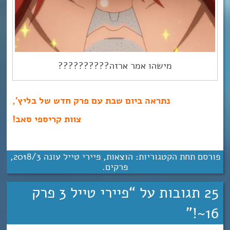
מישהו אמר ארזה??????????
נתראה ביום שבת עם פרק חדש של בליץ’,
צוות קריספי סאב!
פורסם תחת הקטגוריות:
הוצאות
,
פיירי טייל עונה 3‏/‎2018
,
פרקים
.
25 תגובות על “
פיירי טייל 3 פרק
”
16~!