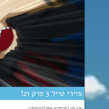
פיירי טייל 3 פרק 21!
ערב טוב ויום חמישי שמח לכווווולם 3: