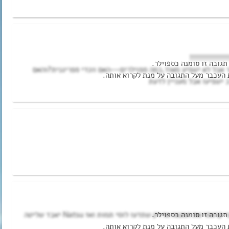
!!!!!!!!!!!!!
ר אבל לא ישפיע מאוד,כמה ספוילרים—–האם וונדי ספריגנית?והאם
 ישפיעו אבל מעניין לדעת
תודה רבה פרק מדהים מחכה למחר אה ואני קראתי את המנגה אז רק שתדעו לוסי תמות ואז Natsu יאבד שליטה