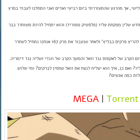
עד שלישי, אך מהרגע שהתעוררתי ביום רביעי ואדים ואני התחלנו לעבוד במרץ
חדש שלין מפקחת עליו (פלסטיק ממוריז) והוא יתחיל להיות משוחרר כבר
בנוגע להפוגה בים, רק רציתי להבהיר שבקרוב מאוד נתחיל להריץ פרקים בבליץ’ ולאחר שנעבור את פרק 167 אנחנו נתחיל לשחרר
ום הקרב של לאקסוס נגד וואל והמשך הקרב של וונדי ושליה נגד דימריה.
 ואם כן, איך הוא יצליח לנצח את וואל שחסין לברקים? ומי שלוש
לות כמה אנשים?
MEGA
|
Torrent