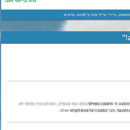
צוות קריספי סאב!
וצאות
,
פיירי טייל עונה 3‏/‎2018
,
פרקים
.
”
 לא.נ.ד. וישתגר בעולם הזמן כמו שבפרק, הוא לא הבין שלוסי לא
הביס את ….. במכה. זה מה שהבנתי