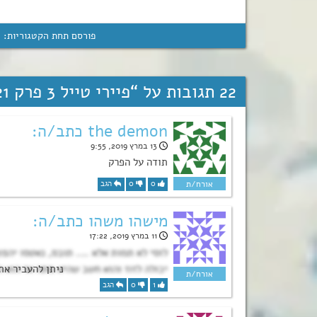
פורסם תחת הקטגוריות:
ה
22 תגובות על “
פיירי טייל 3 פרק 21!
the demon כתב/ה:
13 במרץ 2019, 9:55
תודה על הפרק
0
0
הגב
מישהו משהו כתב/ה:
11 במרץ 2019, 17:22
לוסי לא תמות אלא …. תובס, נאטסו יהפוך
יכולה לזוז והוא חשב שהיא מתה אז הוא 
1
0
הגב