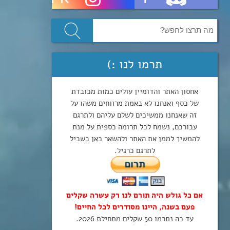
תרמו לנו :)
אחסון האתר והדומיין עולים כמות מכובדת
של כסף ואנחנו לא באמת מרווחים משהו על
זה שאנחנו ממשיכים לשלם עליהם ולתרגם
עבורכם, נשמח לכל תרומה כספית על מנת
להמשיך לממן את האתר ולהשאר כאן בשביל
לתרגם כרגיל.
אם כל גולש היה תורם לנו רק עשרה שקלים
פעם בשנה, היינו מסודרים לכל החיים!
עד כה נתרמו 50 שקלים מתחילת 2026.