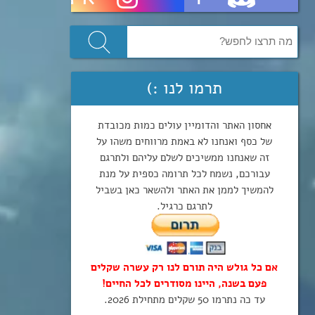
תרמו לנו :)
אחסון האתר והדומיין עולים כמות מכובדת
של כסף ואנחנו לא באמת מרווחים משהו על
זה שאנחנו ממשיכים לשלם עליהם ולתרגם
עבורכם, נשמח לכל תרומה כספית על מנת
להמשיך לממן את האתר ולהשאר כאן בשביל
לתרגם כרגיל.
אם כל גולש היה תורם לנו רק עשרה שקלים
פעם בשנה, היינו מסודרים לכל החיים!
עד כה נתרמו 50 שקלים מתחילת 2026.