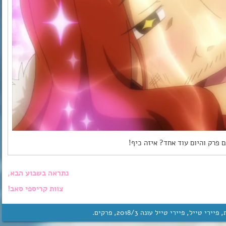
 פרק והיום עוד אחד? איזה כיף!
נתראה בשבוע הבא,
צוות קריספי סאב!
,
פיירי טייל
,
פיירי טייל עונה 3‏/‎2018
,
פרקים
.