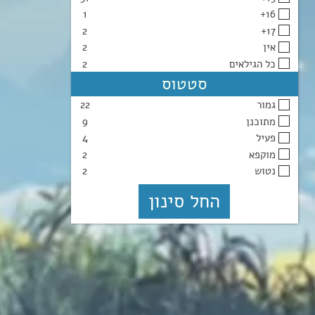
1
16+
2
17+
אין
2
כל הגילאים
2
סטטוס
גמור
22
מתוכנן
9
פעיל
4
מוקפא
2
נטוש
2