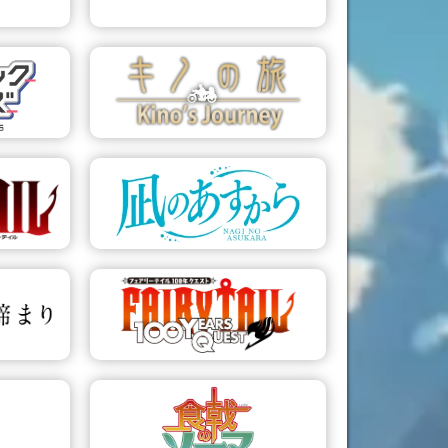
דף הפרויקט
דף 
9 צ'אפטרים
פיירי טייל: RE:
פנטזיה
דף הפרויקט
25 פרקים
אדנס זירו
א
דף הפרויקט
דף 
13 פרקים
המסע של קינו: העולם
היפה
זיכר
דף הפרויקט
דף 