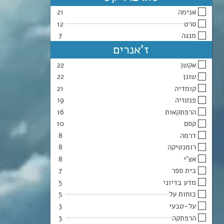
אנימה
21
סרט
12
מנגה
7
ז'אנרים
אקשן
22
שונן
22
קומדיה
21
פנטזיה
19
הרפתקאות
16
קסם
10
דרמה
8
רומנטיקה
8
אצ’י
8
בית ספר
7
מדע בדיוני
5
כוחות על
5
על-טבעי
3
הרפתקה
3