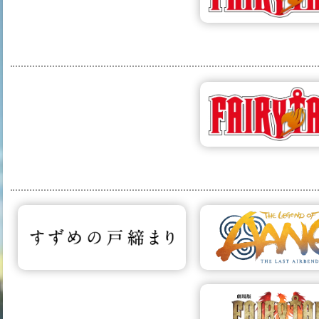
24 פרקים
ת המחמד של
נות סאקורה
דף הפרויקט
175 פרקים
פיירי טייל
רויקט
545 צ'אפטרים
פיירי טייל