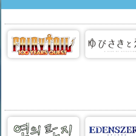
? צ'אפטרים
פיירי טייל משימת
12 פרקים
מן של חיבה
100 השנים