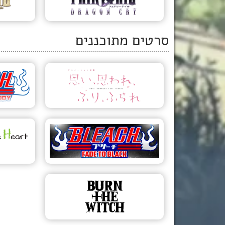
דף הפרויקט
דף 
סרטים מתוכננים
115 דקות
בואו נעטר את הפרחים
המובטחים בבוקר
האגדה
הפרידה
הא
דף הפרויקט
85 דקות
פיירי טייל הסרט ה-2:
פייר
דרגון קריי
כוה
דף הפרויקט
102 דקות
אוהב אותי, לא אוהב