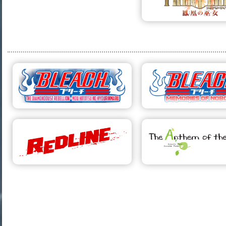
הפרויקט
98 דקות
 של אנג: כשף
121 דקות
וויר האחרון
סוזומה
דף הפרויקט
דף הפרויקט
86 דקות
י טייל הסרט:
נת עוף החול
דף הפרויקט
92 דקות
בליץ' הסרט ה-2:
התקוממות אבק
93 דקות
בליץ' הסרט ה-1:
היהלומים - עוד