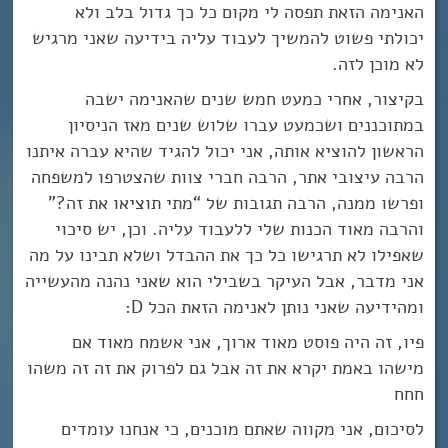
האנימה הזאת תפסה לי מקום כל כך גדול בלב ולא
יכולתי פשוט להמשיך לעבוד עליה בידיעה שאני מרגיש
לא מוכן לזה.
בקיצור, אחרי כמעט חמש שנים שהאנימה ישבה
במתוכננים ושכמעט עברו שלוש שנים מאז הניסיון
הראשון להוציא אותה, אני יכול להגיד שהיא עברה איתנו
הרבה עיצובי אתר, הרבה חברי צוות שהצטרפו למשפחה
ופרשו ממנה, הרבה תגובות של “מתי תוציאו את זה?”
והרבה מאוד הכנות שלי ללעבוד עליה. וכן, יש סיכוי
שאפילו לא תרגישו כל כך את ההבדל ושלא תבינו על מה
אני מדבר, אבל העיקר בשבילי הוא שאני נהנה מהעשייה
ומהידיעה שאני נותן לאנימה הזאת הכל D:
פיו, זה היה פוסט מאוד ארוך, אני אשמח מאוד אם
מישהו באמת יקרא את זה אבל גם לפרוק את זה זה משהו
חחח
לסיכום, אני מקווה שאתם מוכנים, כי אנחנו עומדים