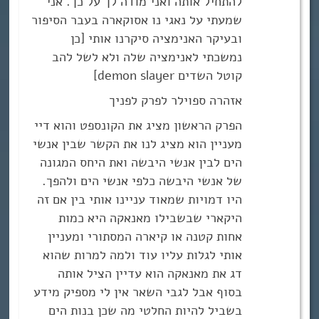
להתחיל אותה ואני מודה לך על כך. אני
שמעתי על נאגי נו אסוקארה בעבר הסיפור
ובעיקר האנימציה סיקרנו אותי [כן
נמשכתי לאנימציה שלה ולא לשל להב
קוטל השדים demon slayer]
אזהרה ספוילר לפרק לפניך
הפרק הראשון מציג את הקונספט והוא דיי
מעניין הוא מציג לנו את הקשר שבין אנשי
הים לבין אנשי היבשה ואת היחס המגונה
של אנשי היבשה כלפי אנשי הים ולהפך.
היו דמויות שמאוד עניינו אותי בין אם זה
היקארי שבשבילו מאנאקה היא כמות
אחות קטנה או קיארה המסתורי ומעניין
אותי לגלות עליו עוד ולמה למרות שהוא
דג את מאנאקה הוא עדיין הציל אותה
בסוף אבל לגבי השאר אין לי מספיק מידע
בשביל להיות החלטי מה שכן בנות הים