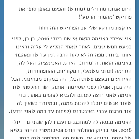
היום אנחנו מתחילים (מחדש) והפעם באופן סופי את
פרויקט ‘מהמחר הרגוע’!
אז קצת מהרקע שלי עם הפרויקט הזה חחח
אני צפיתי באנימה הזאת אי שם ביולי 2016, כן כן, לפני
כמעט חמש שנים, לאחר שאחי המליץ לי עליה וראינו
אותה ביחד. מפה זה לא לקח הרבה זמן עד שהתאהבתי
באנימה הזאת. הדמויות, הארט, האנימציה, העלילה,
הזרימה (תרתי משמע), המקוריות, ההתפתחויות,
האירועים ובעצם פשוט הכל, היה במקום מבחינתי. הכל
היה נכון. אפילו לפני שסיימתי אותה, ישר החלטתי שזו
אנימה שאני רוצה לתרגם ולהביא לצופים באתר, כדי
שעוד אנשים יוכלו ליהנות ממנה, ובמיוחד כשאין לה
עוד תרגום עברי באינטרנט (לפחות עד כמה שאני יודע).
האנימה נכנסה לה למתוכננים ועברו להן שנתיים – יולי
2018. אני בדיוק התחלתי קורס פסיכומטרי והייתי בשיא
של עומס, ודווקא אז, משום מה, החלטתי שזה הזמן