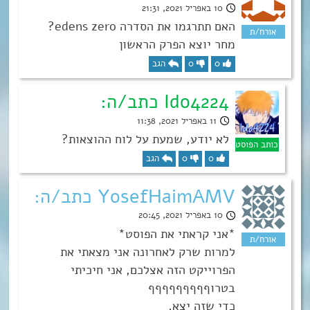
10 באפריל 2021, 21:31
האם תתרגמו את הסדרה edens zero?
מחר יוצא הפרק הראשון
0
0
הגב
Ido4224 כתב/ה:
11 באפריל 2021, 11:38
לא יודע, שמעת על לוח ההוצאות?
0
0
הגב
YosefHaimAMV כתב/ה:
10 באפריל 2021, 20:45
*אני קראתי את הפוסט*
למרות שרק לאחרונה אני מצאתי את
הפרוייקט הזה אצלכם, אני חיכיתי
בטרוףףףףףףףףף
כדי שזה יצא,