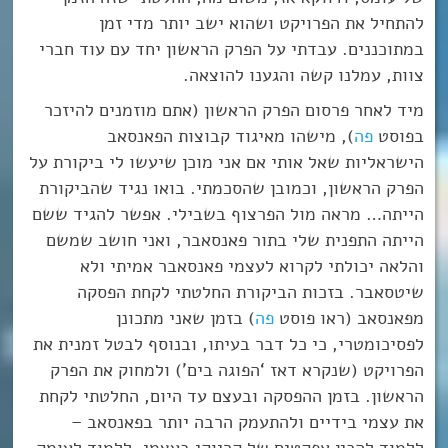
להתחיל את הפרויקט ושהוא ישב יותר מדי זמן
במתוכננים. עבדתי על הפרק הראשון יחד עם עוד חברי
צוות, עמלנו קשה והגענו להוצאה.
מיד לאחר פרסום הפרק הראשון (אתם מוזמנים להיזכר
בפוסט
פה
), מישהו מאיגוד קבוצות הפאנסאב
הישראליות שאל אותי אם אני מוכן שיעשו לי ביקורת על
הפרק הראשון, וכמובן שהסכמתי. בואו נגיד שהביקורת
הייתה… מראה מול הפרצוף בשבילי. אפשר להגיד ששם
הייתה התפנית שלי בתור פאנסאבר, ואני חושב שמשם
והלאה יכולתי לקרוא לעצמי פאנסאבר אמיתי ולא
שיטסאבר. בזכות הביקורת החלטתי לקחת הפסקה
מפאנסאב (ראו פוסט
פה
) בזמן שאני מתכונן
לפסיכומטרי, כי כל דבר בעיתו, ובנוסף לבטל זמנית את
הפרויקט (שנקרא דאז ‘הפוגה בים’) ולמחוק את הפרק
הראשון. בזמן ההפסקה ובעצם עד היום, החלטתי לקחת
את עצמי בידיים ולהתעמק הרבה יותר בפאנסאב –
ללמוד להכין אפקטים של קריוקי בעצמי, ללמוד לעומק