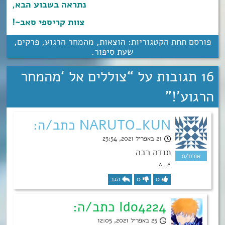
נתראה בשבוע הבא,
צוות קריספי סאב~!
פורסם תחת הקטגוריות:
הוצאות
,
מהמחר הרגוע
,
פרקים
,
שעת סיפור
.
16 תגובות על “
צוללים אל ‘מהמחר
הרגוע’!
”
NARUTO_KUN כתב/ה:
21 באפריל 2021, 23:54
תודה רבה
^_^
0
0
הגב
Ido4224 כתב/ה:
25 באפריל 2021, 12:05