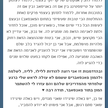
יותר על טייפסטינג בין אם זה באגיסאב ובין אם זה
בתוכנות אחרות, ללמוד לתזמן בעצמי פרקים (אחת
ההחלטות הכי טובות שעשיתי בתחום הפאנסאב) ובעצם
לעשות הכל כדי שיום אחד, כשארגיש מוכן, אוכל לחזור
ולתת לאנימה הזאת מה שמגיע לה. אז נכון, אני עדיין לא
הכי מקוצען שיש, ונכון, אני בטוח שההוצאה הזאת רחוק
מלהיות מושלמת, אבל אני כן יכול להגיד בלב שלם
שהשתפרתי ושעכשיו אני יכול להעניק לאנימה הזאת את
האהבה שמגיעה לה, אפילו אם לקחו כמעט שלוש שנים
כדי להגיע לזה.
ובהזדמנות זו אני רוצה להודות ללילו, לליה, לשלמה
ולהמון פאנסאברים ששמם לא עולה לראש שלי כרגע
שלמדתי מהמדריכים שלהם והם עזרו לי להשתפר
המון בתור פאנסאבר, תודה רבה ♥
אז כן, יש כאלה שיגידו שאני מגזים, ויש כאלה שיגידו
שאני סתם רגשן, אבל אני פשוט לא יודע להסביר,