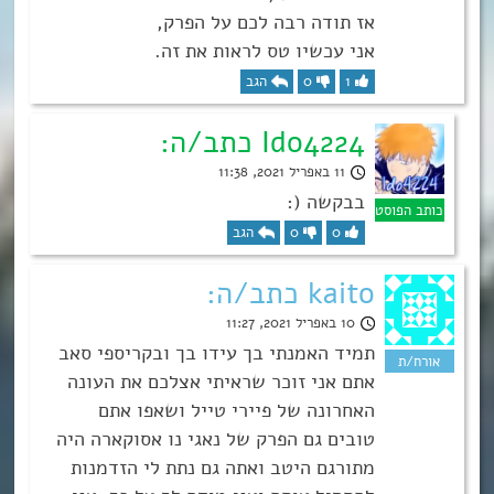
אז תודה רבה לכם על הפרק,
אני עכשיו טס לראות את זה.
1
0
הגב
Ido4224 כתב/ה:
11 באפריל 2021, 11:38
בבקשה (:
0
0
הגב
kaito כתב/ה:
10 באפריל 2021, 11:27
תמיד האמנתי בך עידו בך ובקריספי סאב
אתם אני זוכר שראיתי אצלכם את העונה
האחרונה של פיירי טייל ושאפו אתם
טובים גם הפרק של נאגי נו אסוקארה היה
מתורגם היטב ואתה גם נתת לי הזדמנות