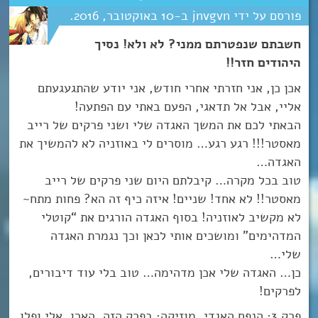
jnvgvn
10
אוקטובר
2016
חשבתם שנפטרתם ממני? לא ולא! נסיך
היהודים חזר!!
אכן כן, אני חזרתי אחרי חודש, אני יודע שהתגעגעתם
אליי, אבל אל תדאגי, הפעם באתי עם הפתעה!
הבאתי לכם את המשך האגדה שלי ושני פרקים של רייב
מאסטר!!! רגע רגע… מוסרים לי באוזניה לא להמשיך את
האגדה…
טוב בכל מקרה… קיבלתם היום שני פרקים של רייב
מאסטר!! לא אחד! שניים! איזה כיף זה הא? פחות מתח~
לא מקשיב לאוזניה! בסוף האגדה הורגים את “קוטלי
המדהימים” ומושכים אותי לכאן וכך נגמרת האגדה
שלי…
כן… האגדה שלי אכן מדהימה… טוב בלי עוד דיבורים,
לפרקים!
פרק 3: הנפח האגדי, מוזיקה: בפרק הזה, הארו, אלי ופלו