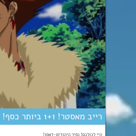
רייב מאסטר! 1+1 ביותר כסף! דאבל! (כבר לא מרגש…)
היי לכולכם! נסיך היהודים-דאסו!