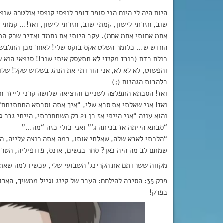
היום היה לי היום הכי סופר דופר לופסי קופסי אולטרה ש
שוב, חזרתי לישון, קמתי שוב, חזרתי לישון, ואז!… קמתי 
אחמ אחותי אחמ אחמ). עקב היותי אח נחמד ואדיב שרק התע
החדש ש… כלומר השלט אקס בוקס שלי! לאחר מכן התלבשתי 
כולם בדם (בובז מקנזי לא תתעסק איתי שוב!! סנפאי הוא ש
והפשוט, לא לא לא, אני הורדתי את הנהג בשלוש שקל! שלוש
בלהבות הגהנום (;)
ואז! הסבתא התפלצה לשניים והוציאה שלושה קרני לייזר ח
ואז! אני שאלתי את סבא שלי, “איך אתה וסבתא התחתנתם?
והוא עונה “אני הייתי אז בן 21 רק השתחררתי, הייתי גבר גבוה, יפה, חתיך” ושתבינו נכון, הוא עכשיו גמד, מכוער וטריפוליטאי
“סבתא הייתה אז בכיתה ג'” ואני כולי כזה “מה…”
“הלכתי לאבא שלה, שאלתי אותו, כמה אתה רוצה עלייה, הוא אמר לי 1000, בסוף הורדתי אותו ל600 וא
שמתם לב מה היה כאן? סחר בנשים, אונס, פדופיליה, הטר
מקווה ששרדתם את הקרינג’ השבועי שלי, עכשיו למה שא
פרק 35: הסיבה להילחם: העבר של קינג וגייל ממשיך, ה
בפרק!