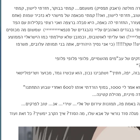
ופרה מולטה (ראבק תפסיק) משעמם… קמתי בבוקר, חזרתי לישון, קמתי
שוב, חזרתי לישון, ואז!! קמתי מכאפה של מישהי לא נזכיר שמות (אחמ
ורר, החזרתי לה כאפה, היא סבלה ברצפה ואני רצתי בקלילות עם הפד
בבגדים האהובים עליי (הבגדים של סנפאיייייייייי) שמשום מה מכוסים
ליייי!) ואז עליתי לאוטובוס, וכמובן שלא שילמתי כמו הישראלי הממוצע
!! שקל!!!!! (כי אני נסיך היהודים, אתה בני תמותה עלובים, תשרפו
זקים של עב”מים מהשמיים, פלופי פלופי פלופי
”
חרי שבוע התחתנו”
דה מינית, מהילת קטינה…
תה באמת פה, תמונות עירום של אלי… שירי… אנ… טוב לפרקים…
ארו מגלה סוד נוראי על אבא שלו, מה הסוד? איך הקרב ימשיך? כל זאת ועוד