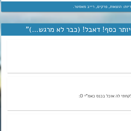
יות:
הוצאות
,
פרקים
,
רייב מאסטר
.
”
חתי לה אוכל בכנס כאמ”י D: