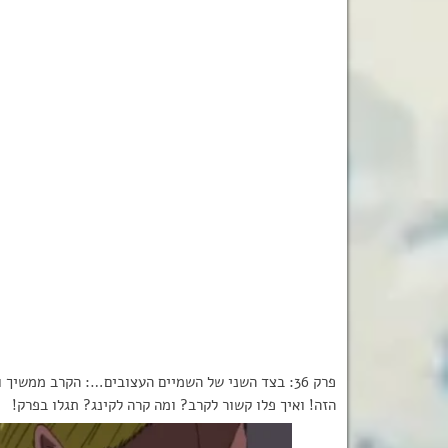
פרק 36: בצד השני של השמיים העצובים…: הקרב ממשי
הזה! ואיך פלו קשור לקרב? ומה קרה לקינג? תגלו בפרק!