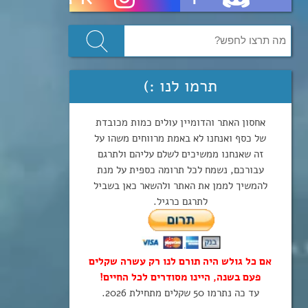
תרמו לנו :)
אחסון האתר והדומיין עולים כמות מכובדת
של כסף ואנחנו לא באמת מרווחים משהו על
זה שאנחנו ממשיכים לשלם עליהם ולתרגם
עבורכם, נשמח לכל תרומה כספית על מנת
להמשיך לממן את האתר ולהשאר כאן בשביל
לתרגם כרגיל.
אם כל גולש היה תורם לנו רק עשרה שקלים
פעם בשנה, היינו מסודרים לכל החיים!
עד כה נתרמו 50 שקלים מתחילת 2026.