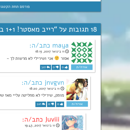
פורסם תחת הקטגור
18 תגובות על “
רייב מאסטר! 1+1 ביותר כסף! דאבל! (כבר לא מרגש…)
maya כתב/ה:
11 בינואר 2017, 18:15
אסור
אני ושירילי לא מרשות לך ~
0
0
הגב
jnvgvn כתב/ה:
11 בינואר 2017, 18:20
מותק, שירילי לא מחליטה עליי מאז שלק
0
0
הגב
Juviii כתב/ה:
11 בינואר 2017, 19:43