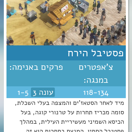
פסטיבל הירח
צ'אפטרים
פרקים באנימה:
במנגה:
118-134
עונה 3
1-5
מיד לאחר הסטאז’ים והמצפה בעלי השכלת,
סומה מכריז תחרות על טרנורי קוגה, בעל
הכיסא השמיני מעשיריית העילית, במהלך
פסטיבל הסתיו. המנצח בתחרות הוא זה