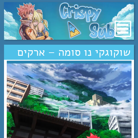
מעבר
לתוכן
שוקוגקי נו סומה – ארקים