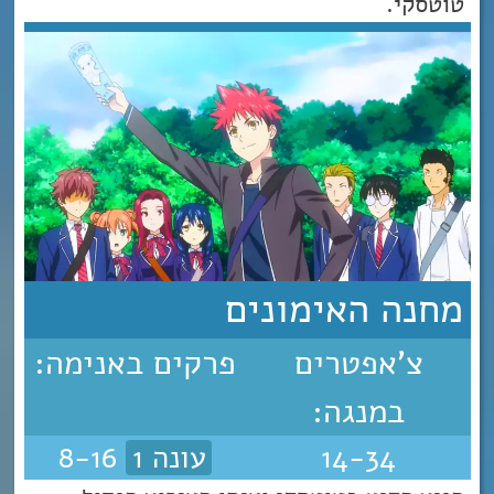
טוטסקי.
מחנה האימונים
צ'אפטרים
פרקים באנימה:
במנגה:
14-34
עונה 1
8-16