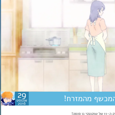
29
אוגוסט
2016
 סומה!