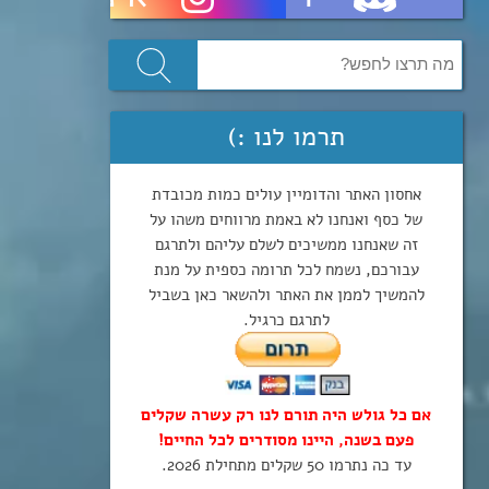
תרמו לנו :)
אחסון האתר והדומיין עולים כמות מכובדת
של כסף ואנחנו לא באמת מרווחים משהו על
זה שאנחנו ממשיכים לשלם עליהם ולתרגם
עבורכם, נשמח לכל תרומה כספית על מנת
להמשיך לממן את האתר ולהשאר כאן בשביל
לתרגם כרגיל.
אם כל גולש היה תורם לנו רק עשרה שקלים
פעם בשנה, היינו מסודרים לכל החיים!
עד כה נתרמו 50 שקלים מתחילת 2026.