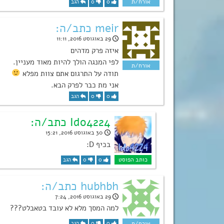
0
0
הגב
meir כתב/ה:
29 באוגוסט 2016, 11:11
איזה פרק מדהים
לפי המנגה הולך להיות מאוד מעניין.
תודה על התרגום אתם צוות מפלא
אני מת כבר לפרק הבא.
0
0
הגב
Ido4224 כתב/ה:
30 באוגוסט 2016, 15:21
בכיף D:
0
0
הגב
hubhbh כתב/ה:
29 באוגוסט 2016, 7:24
למה המסך מלא לא עובד בטאבלט???
0
0
הגב