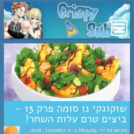
מעבר
לתוכן
שוקוגקי נו סומה פרק 13 –
ביצים טרם עלות השחר!
Ido4224
11
ספטמבר
2016