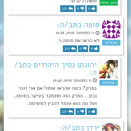
משתדלים D:
0
0
הגב
סופה כתב/ה:
11 בספטמבר 2016, 22:38
לא הראו את סומה:(
0
0
הגב
יהונתן נסיך היהודים כתב/
ה:
11 בספטמבר 2016, 22:46
בפרק? בטח שהראו אותו! אם אני זוכר
נכון… הפרק הזה מתמקד בעיקר בסומה,
ועל מה הוא עומד להכין למשימה.
0
0
הגב
ירדן כתב/ה: