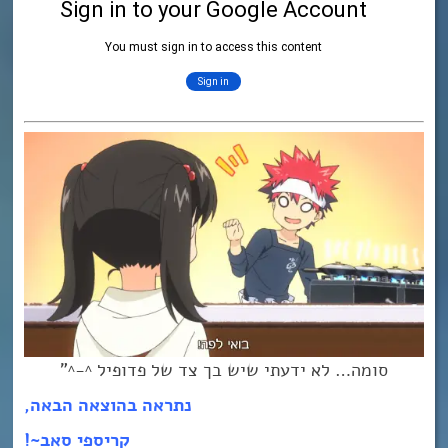
סומה… לא ידעתי שיש בך צד של פדופיל ^-^”
נתראה בהוצאה הבאה,
קריספי סאב~!