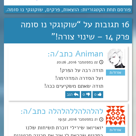
פורסם תחת הקטגוריות:
הוצאות
,
פרקים
,
שוקוגקי נו סומה
.
16 תגובות על “
שוקוגקי נו סומה
פרק 14 – שינוי צורה!
”
Animan כתב/ה:
22 בספטמבר 2016, 20:26
תודה רבה על הפרק!
ועל הסדרה המדהימה!
תודה שאתם משקיעים ככה!
0
0
הגב
להלהלהללהלהלה כתב/ה:
21 בספטמבר 2016, 19:52
יואויואו שירילי זוכרת תשיחות שלנו
בסקייפ שהראת לי איך את מכינה סרטונים