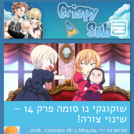
מעבר
לתוכן
שוקוגקי נו סומה פרק 14 –
שינוי צורה!
Ido4224
18
ספטמבר
2016