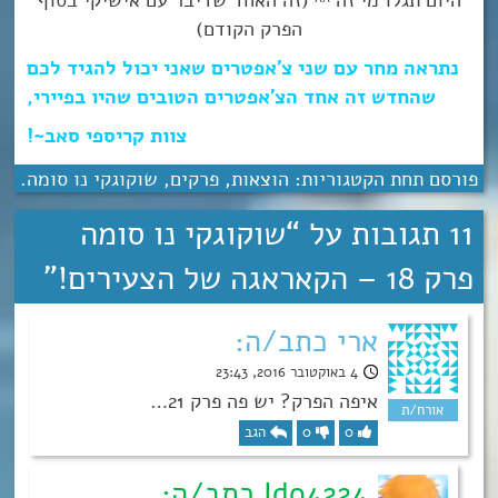
הפרק הקודם)
נתראה מחר עם שני צ’אפטרים שאני יכול להגיד לכם
שהחדש זה אחד הצ’אפטרים הטובים שהיו בפיירי,
צוות קריספי סאב~!
פורסם תחת הקטגוריות:
הוצאות
,
פרקים
,
שוקוגקי נו סומה
.
11 תגובות על “
שוקוגקי נו סומה
פרק 18 – הקאראגה של הצעירים!
”
ארי כתב/ה:
4 באוקטובר 2016, 23:43
איפה הפרק? יש פה פרק 21…
0
0
הגב
Ido4224 כתב/ה: