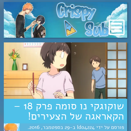
מעבר
לתוכן
שוקוגקי נו סומה פרק 18 –
הקאראגה של הצעירים!
Ido4224
29
ספטמבר
2016