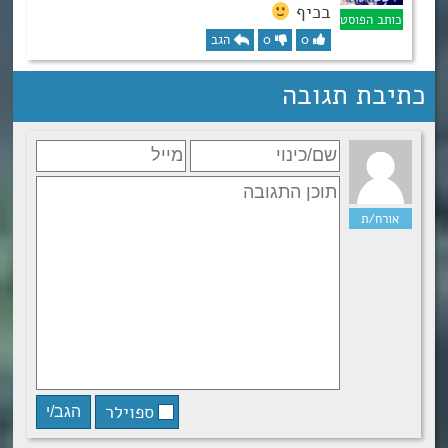
בכיף
0
0
הגב
כתיבת תגובה
ספוילר