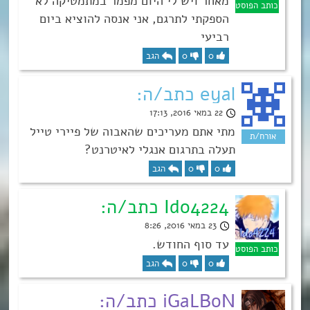
מאחר ויש לי היום מפמר במתמטיקה לא
הספקתי לתרגם, אני אנסה להוציא ביום
רביעי
0
0
הגב
eyal כתב/ה:
22 במאי 2016, 17:13
מתי אתם מעריכים שהאבוה של פיירי טייל
תעלה בתרגום אנגלי לאיטרנט?
0
0
הגב
Ido4224 כתב/ה:
23 במאי 2016, 8:26
עד סוף החודש.
0
0
הגב
iGaLBoN כתב/ה: