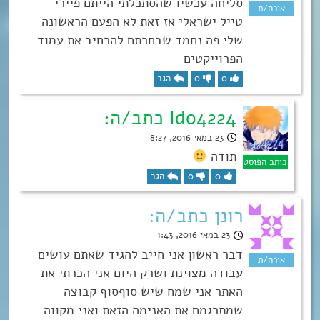
סליחה עכשיו שהסתכלתי הייתם פיירי
טייל ישראלי אז זאת לא הפעם הראשונה
שלי פה נחמד שבחרתם להרחיב את עמוד
הפרוייקטים
0
0
הגב
Ido4224 כתב/ה:
23 במאי 2016, 8:27
תודה
0
0
הגב
רונן כתב/ה:
23 במאי 2016, 1:43
דבר ראשון אני חייב להגיד שאתם עושים
עבודה מצוינת ושרק היום אני הכרתי את
האתר אני שמח שיש סוףסוף קבוצה
שמתרגמם את האנימה הזאת ואני מקווה