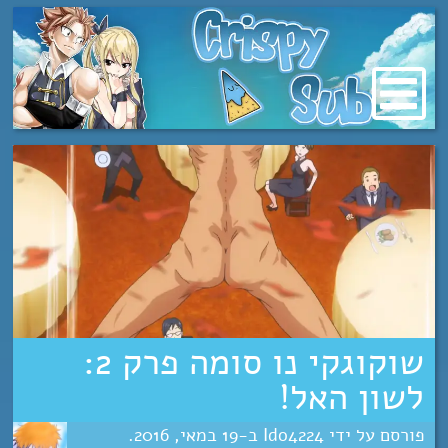
מעבר
לתוכן
שוקוגקי נו סומה פרק 2:
לשון האל!
Ido4224
19
מאי
2016