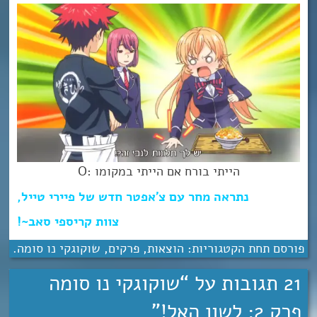
הייתי בורח אם הייתי במקומו :O
נתראה מחר עם צ’אפטר חדש של פיירי טייל,
צוות קריספי סאב~!
פורסם תחת הקטגוריות:
הוצאות
,
פרקים
,
שוקוגקי נו סומה
.
21 תגובות על “
שוקוגקי נו סומה
פרק 2: לשון האל!
”