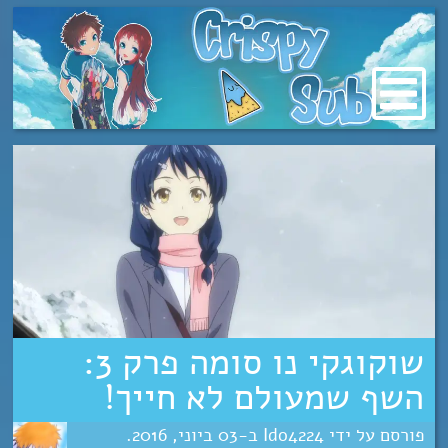
מעבר
לתוכן
שוקוגקי נו סומה פרק 3:
השף שמעולם לא חייך!
Ido4224
03
יוני
2016