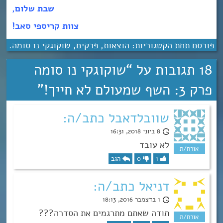
שבת שלום,
צוות קריספי סאב!
פורסם תחת הקטגוריות:
הוצאות
,
פרקים
,
שוקוגקי נו סומה
.
18 תגובות על “
שוקוגקי נו סומה
פרק 3: השף שמעולם לא חייך!
”
שוובלדאבל כתב/ה:
8 ביוני 2018, 16:31
לא עובד
1
0
הגב
דניאל כתב/ה:
1 בדצמבר 2016, 18:13
תודה שאתם מתרגמים את הסדרה???