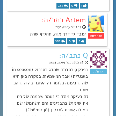
1
0
הגב
Artem כתב/ה:
17 ביולי 2023, 7:32
עובד לי דרך מגה, תחליף שרת
2
0
הגב
Q כתב/ה:
28 בספטמבר 2019, 21:25
בפרק 9 כתבתם שהדג בתיבול (in season
באנגלית) אבל המשמעות במקרה כאן היא
שהדג בעונה כלומר זה העונה בה הדג הכי
טעים.
זה בעיקר מוזר כי נאמר שבמנה של ריו
אין שימוש בתבלינים והם השתמשו שם
במילה אחרת לתבלין (Chōmiryō)