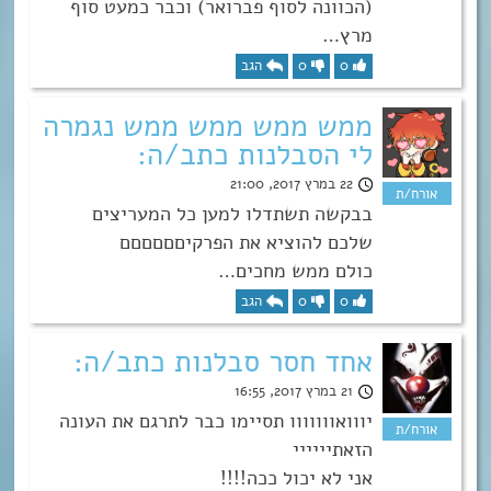
(הכוונה לסוף פברואר) וכבר כמעט סוף
מרץ…
0
0
הגב
ממש ממש ממש ממש נגמרה
לי הסבלנות כתב/ה:
22 במרץ 2017, 21:00
בבקשה תשתדלו למען כל המעריצים
שלכם להוציא את הפרקיםםםםםם
כולם ממש מחכים…
0
0
הגב
אחד חסר סבלנות כתב/ה:
21 במרץ 2017, 16:55
יווואווווווו תסיימו כבר לתרגם את העונה
הזאתיייייי
אני לא יכול ככה!!!!