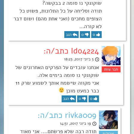
שוקוגקי נו סומה 2 בבקשה?
תודה וסליחה על כל התלונות, פשוט כל
הצופים מחכים (ואני אחת מהם) ושום דבר
לא קורה…
0
0
הגב
Ido4224 כתב/ה:
5 ביוני 2017, 18:23
אנחנו עובדים על הפרקים האחרונים של
שוקוגקי נו סומה בימים אלה.
אני מקווה שישמח אותך לשמוע שרק 11
כבר כמעט מוכן
0
0
הגב
rivka009 כתב/ה:
19 ביוני 2017, 14:51
תודה רבה שלא פרשתם…. אני מאוד