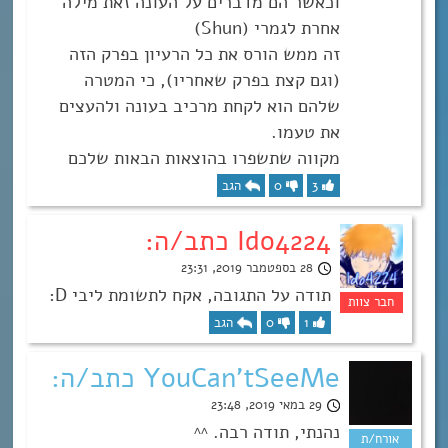
וכאשר הם מדברים על העונה זאת מילה
אחרת לגמרי (Shun)
זה ממש הורס את כל הרעיון בפרק הזה
(וגם קצת בפרק שאחריו), כי המטרה
שלהם הוא לקחת מרכיב בעונה ולהעצים
את טעמו.
מקווה שתשפרו בהוצאות הבאות שלכם
3
0
הגב
Ido4224 כתב/ה:
28 בספטמבר 2019, 23:31
תודה על התגובה, אקח לתשומת ליבי D:
1
0
הגב
YouCan'tSeeMe כתב/ה:
29 במאי 2019, 23:48
נהנתי, תודה רבה. ^^