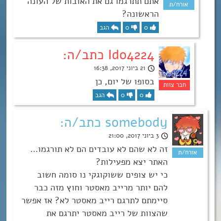
אתם תתרגמו גם את האובות של העונה
הראשונה?
0
0
הגב
Ido4224 כתב/ה:
21 ביוני 2017, 16:38
בסופו של יום, כן
0
0
הגב
somebody כתב/ה:
3 ביוני 2017, 21:00
זה לא שהם לא עובדים הם לא תורגמו…
האתר יצא מפעילות?
כי יש צופים ששוקוגקי נו סומה חשוב
להם יותר מרייב מאסטר וחוץ מזה כבר
סיימתם לתרגם רייב מאסטר לא? אז אפשר
שהצוות של רייב מאסטר יתרגם את