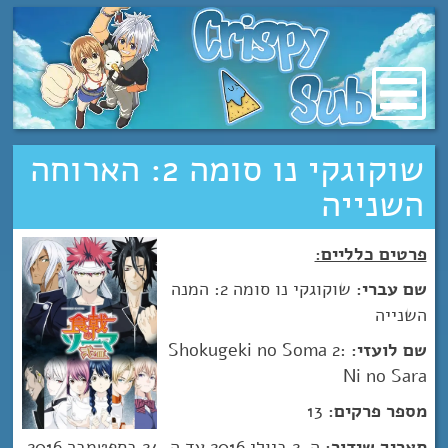
מעבר
לתוכן
שוקוגקי נו סומה 2: הארוחה
השנייה
פרטים כלליים:
שם עברי:
שוקוגקי נו סומה 2: המנה
השנייה
שם לועזי:
Shokugeki no Soma 2:
Ni no Sara
מספר פרקים:
13
תאריך שידור:
ה-2 ביולי 2016 עד ה-24 בספטמבר 2016