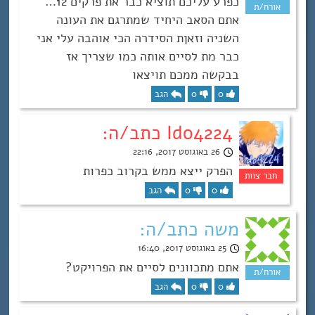
כפרע עליכם תוציא כבר את פרקים 12…
אתם הסאב היחיד שמתרגם את העונה
השניה וזאןת הסידרה הכי אוהבה עלי אני
כבר מת לסיים אותה כמו שצריך אז
בבקשה ממכם תויצאו
0
0
הגב
Ido4224 כתב/ה:
26 באוגוסט 2017, 22:16
הפרק ייצא ממש בקרוב כפרות
0
0
הגב
משה כתב/ה:
25 באוגוסט 2017, 16:40
אתם מתכוונים לסיים את הפרויקט?
0
0
הגב