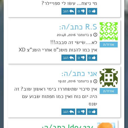
מי ניצח… עשו לי ספויילר?
0
0
הגב
R.S כתב/ה:
9 בדצמבר 2016, 20:48
לא….שישי זה סבבה!!!
אין כמו להנות משנ”ס אחרי השנ”צ XD
0
0
הגב
אני כתב/ה:
9 בדצמבר 2016, 19:22
אין סיכוי שתשחררו בימי ראשון שוב? זה
היה יום נוח ואין כמו חפתוח שבוע עם
שנס
0
0
הגב
Ido4224 כתב/ה: