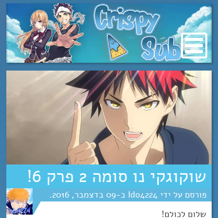
מעבר
לתוכן
שוקוגקי נו סומה 2 פרק 6!
Ido4224
09
דצמבר
2016
שלום לכולם!