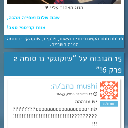
הזוג האהוב עליי ♥
שבת שלום וצפייה מהנה,
צוות קריספי סאב!
פורסם תחת הקטגוריות:
הוצאות
,
פרקים
,
שוקוגקי נו סומה:
המנה השנייה
.
15 תגובות על “
שוקוגקי נו סומה 2
פרק 6!
”
mushi כתב/ה:
17 בדצמבר 2016, 16:43
יש עונההה
שתייםםםםםםםםםםםםםםםםםם????????
?????????!!!!!!!!!!!!!!!!!!!!!!!!!!!!!!!!!!
!!!