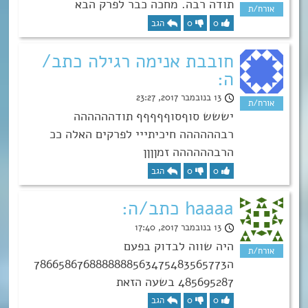
תודה רבה. מחכה כבר לפרק הבא
0
0
הגב
חובבת אנימה רגילה כתב/
ה:
13 בנובמבר 2017, 23:27
יששש סוףסוףףףףף תודהההההה
רבהההההה חיכיתייי לפרקים האלה ככ
הרבהההההה זמןןןן
0
0
הגב
haaaa כתב/ה:
13 בנובמבר 2017, 17:40
היה שווה לבדוק בפעם
ה7866586768888888563475483565773
485695287 בשעה הזאת
0
0
הגב