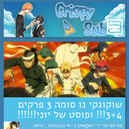
מעבר
לתוכן
שוקוגקי נו סומה 3 פרקים
3+4!!! ופוסט של יוני!!!!!!
jnvgvn
11
נובמבר
2017