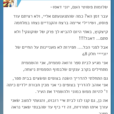
שלומות פשוטי העם, יוני דאסו~
עבר זמן הא? כמה שהתגעגעתם אליי, ולא רציתם עוד
פוסט, ושירילי איימה ברצח והקנדיים נצחו במלחמה
קיצקוץ, באתי היום להביא לך פרק של שוקוגקי! ולא
סתם… דאבל!!!!
אבל לפני הכל…. חפירות לא מעניינות על החיים של
יוניייי חלק 48
אני מגיע לבית ספר ורואה סממית, אני והשממית
מתחילים בקרב ענקים שלבסוף הסממית ניצחה,
גם התחלתי להדריך השנה בצופים ופשצים בבית ספר,
אני אוהב להדריך בצופים כי אני מכין חבורת ילדים כיתה
ד’ להיות ממש כמוני ולהשמיד את העיר.
אה כן, גם קנו לנו לבית איי רובוט, והגעתי למצב שאני
עורך איתו תחרויות, זה די כיף עד שהבנתי שאני נראה
מפגר