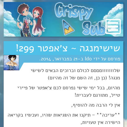
מעבר
לתוכן
שישימנגה ~ צ׳אפטר 299!
Ido
21
פברואר
2014
שלוווווווםםםם לכולם וברוכים הבאים לשישי
מנגה! (כן כן, זה השם של זה מהיום)
מהיום, בכל ימי שישי נפרסם לכם צ׳אפטר של פיירי
טייל, מתורגם לעברית!
אין לי הרבה מה להוסיף,
**עריכה** – תיקנו את השגיאות שהיו, ועכשיו בקריאה
הישירה אין טעויות,