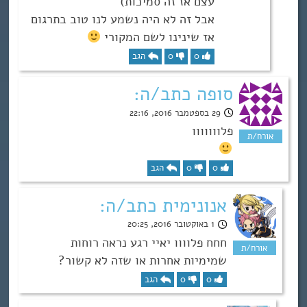
עצם אז זה סמיכות)
אבל זה לא היה נשמע לנו טוב בתרגום
אז שינינו לשם המקורי
0
0
הגב
סופה כתב/ה:
29 בספטמבר 2016, 22:16
פלווווווו
0
0
הגב
אנונימית כתב/ה:
1 באוקטובר 2016, 20:25
חחח פלוווו יאיי רגע נראה רוחות
שמימיות אחרות או שזה לא קשור?
0
0
הגב