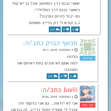
שאני נכנס דרך המחשב אבל כן יש קול
כשאני נכנס דרך הסלולרי.
מה יכול להיות הסיבה?
נ.ב קורא לי רק ברייב מאסטר
0
0
הגב
מכשף הברק כתב/ה:
5 באוקטובר 2016, 16:11
הלוווו
למה אתם לא עונים בתח ראיתם את
התגובה
0
0
הגב
Juviii כתב/ה:
5 באוקטובר 2016, 16:54
אני לא יודעת… גם אני בדקתי וזה
עובד לי מצויין הקול ברייב. זה כנראה