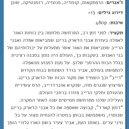
ז'אנרים:
הרפתקאות, קומדיה, פנטזיה, רומנטיקה, שונן
דירוג גילים:
13+
איכות:
480p
תקציר:
לפני זמן רב, התרחשה מלחמה בין כוחות האור
לאפלה בעזרת אבני הדארק ברינג שמביאות אפלה ואבני
הרייב שמביאות את האור אשר מתעלות על יכולותיהם של
בני האנוש. בעקבות כך, העולם היה נתון בסכנה רצינית
בגלל הכוח ההרסני שלהן. על מנת למנוע מהאפלה
להתפשט בעולם, אביר בודד השתמש בכוח הקדוש
“רייב” וכך השמיד את מקור הכוח של הדארק ברינג.
הפיצוץ שנגרם מזה, שנקרא אוברדרייב, הרס עשירית
מהעולם וחלקי הרייב פוזרו ברחבי העולם.
העלילה שלנו מתרחשת חמישים שנה לאחר המקרה.
“דמון קארד”, קבוצה שאספה את כל אבני הדארק ברינג
שנותרו, משתמשת בכוחן במטרה להנחית מצור על כל
מיני ערים. באותו העת, אביר צעיר בשם הארו גלורי הופך