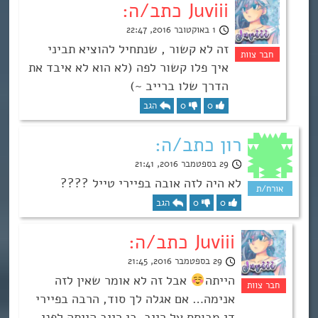
Juviii כתב/ה:
1 באוקטובר 2016, 22:47
זה לא קשור , שנתחיל להוציא תביני
איך פלו קשור לפה (לא הוא לא איבד את
הדרך שלו ברייב ~)
0
0
הגב
רון כתב/ה:
29 בספטמבר 2016, 21:41
לא היה לזה אובה בפיירי טייל ????
0
0
הגב
Juviii כתב/ה:
29 בספטמבר 2016, 21:45
הייתה
אבל זה לא אומר שאין לזה
אנימה… אם אגלה לך סוד, הרבה בפיירי
די מבוסס על רייב. כי רייב הייתה לפני