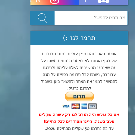
תרמו לנו :)
אחסון האתר והדומיין עולים כמות מכובדת
של כסף ואנחנו לא באמת מרווחים משהו על
זה שאנחנו ממשיכים לשלם עליהם ולתרגם
עבורכם, נשמח לכל תרומה כספית על מנת
להמשיך לממן את האתר ולהשאר כאן בשביל
לתרגם כרגיל.
אם כל גולש היה תורם לנו רק עשרה שקלים
פעם בשנה, היינו מסודרים לכל החיים!
עד כה נתרמו 50 שקלים מתחילת 2026.