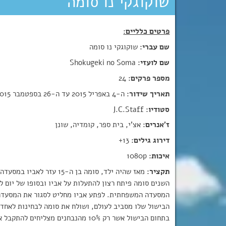
שוקוגקי נו סומה
פרטים כלליים:
שם עברי:
שוקוגקי נו סומה
שם לועזי:
Shokugeki no Soma
מספר פרקים:
24
תאריך שידור:
ה-4 באפריל 2015 עד ה-26 בספטמבר 2015
סטודיו:
J.C.Staff
ז'אנרים:
אצ’י, בית ספר, קומדיה, שונן
דירוג גילים:
13+
איכות:
1080p
תקציר:
מאז שהיה ילד, סומה בן ה-15 ע
השנים סומה פיתח רצון להתעלות על אביו ובסופו של יום ל
המסעדה המשפחתית. לפתע אביו מחליט לסגור את המסעדה 
הבישול שלו מסביב לעולם, ושולח את סומה לבחינות לאחד 
בתחום הבישול אשר רק 10% מהנבחנים מצליחים