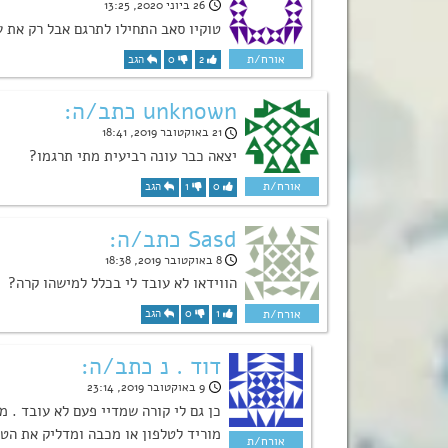
26 ביוני 2020, 13:25
טוקיו סאב התחילו לתרגם אבל רק את 
2
0
הגב
unknown כתב/ה:
21 באוקטובר 2019, 18:41
יצאה כבר עונה רביעית מתי תרגמו?
0
1
הגב
Sasd כתב/ה:
8 באוקטובר 2019, 18:38
הווידאו לא עובד לי בכלל למישהו קרה?
1
0
הגב
דוד . נ כתב/ה:
9 באוקטובר 2019, 23:14
כן גם לי קורה שמדיי פעם לא עובד . מ
מוריד לטלפון או מכבה ומדליק את הטל