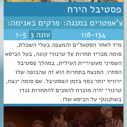
פסטיבל הירח
צ'אפטרים במנגה:
פרקים באנימה:
118-134
עונה 3
1-5
מיד לאחר הסטאז’ים והמצפה בעלי השכלת,
סומה מכריז תחרות על טרנורי קוגה, בעל הכיסא
השמיני מעשיריית העילית, במהלך פסטיבל
הסתיו. המנצח בתחרות הוא זה שהבופה שלו
ירוויח יותר כסף בזמן הפסטיבל. אם סומה ינצח,
טרנורי יהיה מוכרח להסכים להתחרות נגדו
בשוקוגקי על הכיסא שלו.