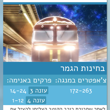
בחינות הגמר
צ'אפטרים במנגה:
פרקים באנימה:
172-263
עונה 3
14-24
עונה 4
1-12
לאחר שחבורת כוכב הקוטב הצליחו להציל את