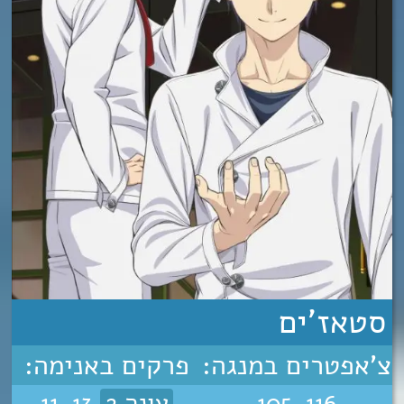
סטאז'ים
צ'אפטרים במנגה:
פרקים באנימה:
105-116
עונה 2
11-13