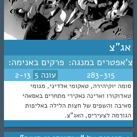
אג"צ
צ'אפטרים במנגה:
פרקים באנימה:
283-315
עונה 5
2-13
סומה יוקיהירה, טאקומי אלדיני, מגומי
טאדוקורו וארינה נאקירי מתחרים באסאהי
סאיבה והשפים של חצות הלילה באליפות
הגורמה לצעירים, האג"צ.