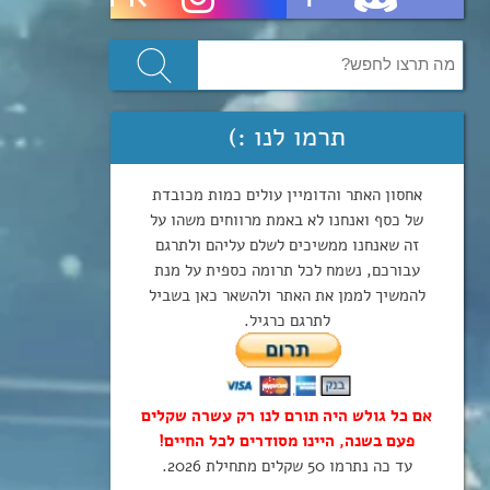
תרמו לנו :)
אחסון האתר והדומיין עולים כמות מכובדת
של כסף ואנחנו לא באמת מרווחים משהו על
זה שאנחנו ממשיכים לשלם עליהם ולתרגם
עבורכם, נשמח לכל תרומה כספית על מנת
להמשיך לממן את האתר ולהשאר כאן בשביל
לתרגם כרגיל.
אם כל גולש היה תורם לנו רק עשרה שקלים
פעם בשנה, היינו מסודרים לכל החיים!
עד כה נתרמו 50 שקלים מתחילת 2026.