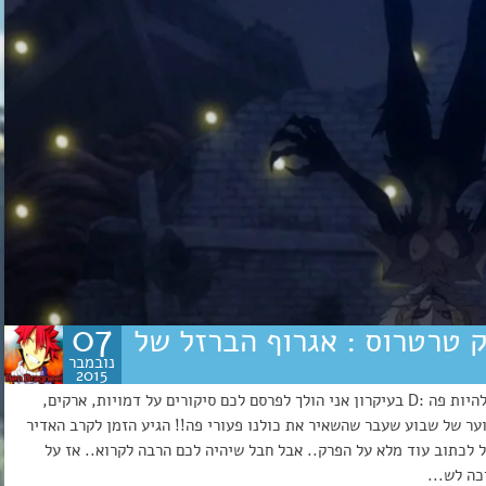
07
ל 2014 פרק 83 – ארק טרטרוס : אגרוף הברזל של
נובמבר
2015
היי כולם :) קוראים לי בן, אני חבר צוות חדש ושמח מאוד להיות פה :D בעיקרון אני הולך לפרסם לכם סיקורים על דמויות, ארקים,
וער של שבוע שעבר שהשאיר את כולנו פעורי פה!! הגיע הזמן לקרב האדיר
ול לכתוב עוד מלא על הפרק.. אבל חבל שיהיה לכם הרבה לקרוא.. אז על
כה לש...