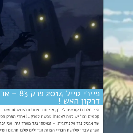
פיירי טיי
דרקון האש !
קסמים וכו' יש למה לצפות! עכשיו לפרק..! אחרי הפרק הס
של אגניל נגד אקנולוגיה! - ונאטסו נגד מארד גיר! אני יכ
הפרק עבדו שלושת חבריי הצוות הגדולים שלנו תרגום וערי