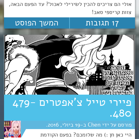
אולי הם צריכים להכין לשירילי לאכול? עד הפעם הבאה,
צוות קריספי סאב!
17 תגובות
המשך הפוסט
פיירי טייל צ’אפטרים 479-
480.
Chen
19
יולי
2016
היי כאן חן :) מה שלומכם? בפעם הקודמת