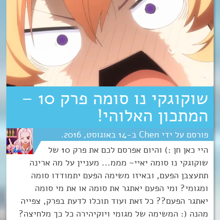
שוקוגקי נו סומה פרק 10 –
המתכון האלוהי!
Chen
14
אוגוסט
2016
היי כאן חן :) והיום אפרסם לכם את פרק 10 של
שוקוגקי נו סומה יאיי~ מממ... מעניין על מה ארינה
תתעצבן הפעם, ובאיזו משימה הפעם יתמודדו סומה
ומגומי? ומי הפעם יאתגר את סומה או את מי סומה
יאתגר הפעם?? כל זאת ועוד תוכלו לדעת בפרק, צפייה
מהנה (: המשימה של מגומי ויוקיהירה כל כך מלחיצה?