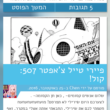
5 תגובות
המשך הפוסט
פיירי טייל צ’אפטר 507:
קול!
Chen
25
אוקטובר
2016
שלום אנשים קסומים~ , כאן חן הקסומה~ .
לצערכם היום שירילי לא תפרסם! מועחעחעחעחעח
חטפתי לכם את שירילי, החבאתי אותה אצלי במקרר, ואף