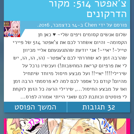
צ’אפטר 514: מקור
הדרקונים
Chen
14
דצמבר
2016
שלום אנשים קסומים ויפים שלי~ ♥ כאן חן
הקסומה~ והיום אשחרר לכם את צ'אפטר 514 של פיירי
טייל~! יאיי~! אני יודעת שהתגעגעתם אליי מכיוון
שהרבה זמן לא שחררתי לכם צ'אפטר~ (הו, הו, הו, יש
לי את פרפיום קריאת המחשבות!) ועכשיו נרכל על
שירילי!!!! יאיי!! ועל מבצע חיסול מיוחד שיתחיל
מהיום! קודם כל אספר לכם למה לא פרסמתי הרבה זמן
ואז על מבצע החיסול..., שירילי הרעה כל הזמן לוקחת
לי פוסטים וכותבת לכם שאני הייתי אמורה לפרס...
32 תגובות
המשך הפוסט