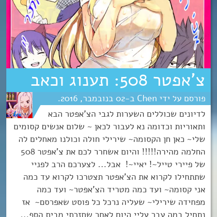
צ’אפטר 508: תענוג וכאב
Chen
02
נובמבר
2016
לדיונים שכוללים השערות לגבי הצ'אפטר הבא
ותאוריות וכדומה נא לעבור לכאן ~ שלום אנשים קסומים
שלי~ כאן חן הקסומה~ שירילי חולה וכולנו מאחלים לה
החלמה מהירה!!!!! והיום אשחרר לכם את צ'אפטר 508
של פיירי טייל~! יאיי~! אבל... לצערכם הרב לפניי
שתתחילו לקרוא את הצ'אפטר תצטרכו לקרוא עד כמה
אני קסומה~ ועד כמה מטריד הצ'אפטר~ ועד כמה
מפחידה שירילי~ שעליה נרכל כל פוסט שאפרסם~ אז
נתחיל במה עבר עליי היום לאחר שחזרתי מבית הספ...