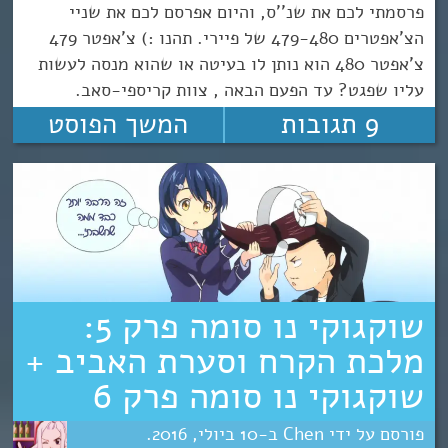
פרסמתי לכם את שנ''ס, והיום אפרסם לכם את שניי
הצ'אפטרים 479-480 של פיירי. תהנו :) צ'אפטר 479
צ'אפטר 480 הוא נותן לו בעיטה או שהוא מנסה לעשות
עליו שפגט? עד הפעם הבאה , צוות קריספי-סאב.
9 תגובות
המשך הפוסט
שוקגוקי נו סומה פרק 5:
מלכת הקרח וסערת האביב +
שוקגוקי נו סומה פרק 6
Chen
10
יולי
2016