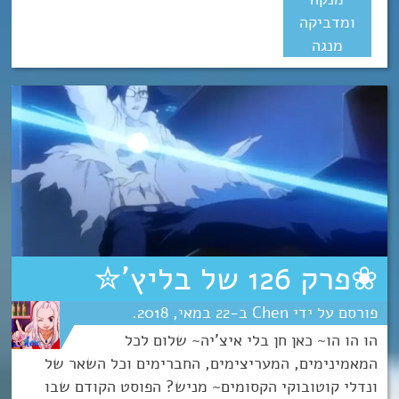
ומדביקה
מנגה
❀פרק 126 של בליץ’✮
Chen
22
מאי
2018
הו הו הו~ כאן חן בלי איצ’יה~ שלום לכל
המאמינימים, המעריצימים, החברימים וכל השאר של
ונדלי קוטובוקי הקסומים~ מניש? הפוסט הקודם שבו