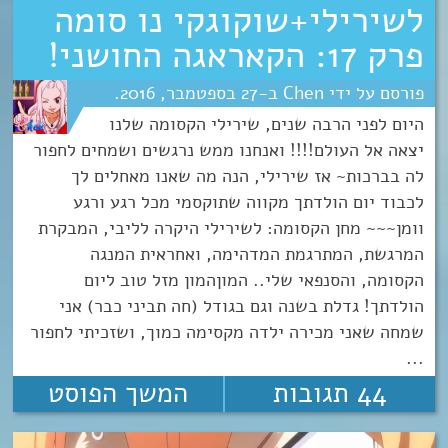
לשירילי+שוקוגקי נו סומה
פרק 17: הקאראגה החושני!
Chen
27
ספטמבר
2016
היום לפני הרבה שנים, שירילי הקסומה שלנו
יצאה אל העולם!!!! ואנחנו ממש נרגשים ושמחים לחפור
לה בברכות~ אז שירילי, הנה מה שאנו מאחלים לך
לכבוד יום הולדתך מקווה שתוקסמי מכל רגע ורגע
וומן~~~ מחן הקסומה: לשירילי היקרה לליבי, המבקרת
המרגשת, המתרגמת המדהימה, ואחראית המנגה
הקסומה, והסנפאי שלי.. המוןהמון מזל טוב ליום
הולדתך! גדלת בשנה וגם בגודל (חה תביני כבר) אני
שמחה שאני מכירה ילדה מקסימה כמוך, ושזכיתי לחפור
...
44 תגובות
המשך הפוסט