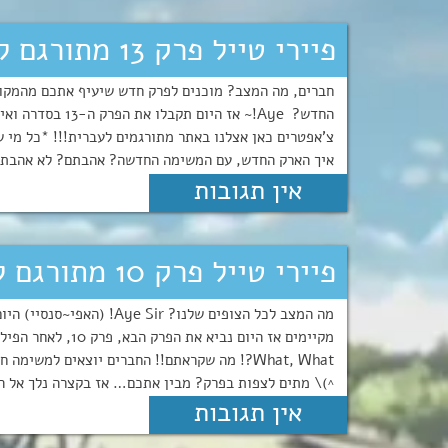
פיירי טייל פרק 13 מתורגם לעברית~
חברים, מה המצב? מוכנים לפרק חדש שיעיף אתכם מהמקום
החדש? Aye!~ אז 
צ'אפטרים כאן אצלנו באתר מתורגמים לעברית!!! *כל מי ש
איך הארק החדש, עם המשימה החדשה? אהבתם? לא אהבתם? 
אין תגובות
פיירי טייל פרק 10 מתורגם לעברית!! Aye~
What, What?! מה שקראתם!! החברים יוצאים למש
^)\ מתים לצפות בפרק? מבין אתכם… אז בקצרה נלך אל הק
אין תגובות