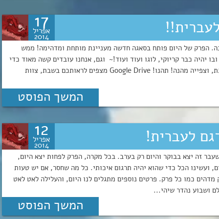
17
אפריל
2014
נה. הפרק של היום פותח בסאגה חדשה מעניינת מותחת ומדהימה! ממש
 יוצא עוד פרק, ובו יהיה כבר קריוקי, לוגו ועוד ועוד!~ וגם, אנחנו עובדים קשה מאוד כדי
להוציא לכם את הV2 של הפרקים הראשונים!!! נתראה בשבת, וצפייה מהנה! תהנו! Google Drive מצפים לראותכם בשבת, צוות
המשך הפוסט
12
אפריל
2014
עבר זה יצא בבוקר והיום רק בערב. בכל מקרה, הפרק לפחות יצא היום,
ום, ועשינו הכל כדי שהוא יהיה תרגום איכותי. כל מה שחסר, אם יש טעות
ר מאוד בקרוב. הפרק מדהים כמו כל פרק. פרטים נוספים מתגלים לנו היום, והעלילה לאט לאט
ם ושבוע נהדר שיהי...
המשך הפוסט