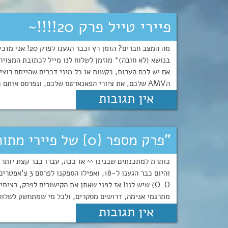
פיירי טייל פרק 20!!!!~
מה המצב חברים? 
בנושא (לא חובה)* מוזמן לשלוח לנו מייל לכתובת המצויה
אם יש לכם הערות, בקשות או כל מיני דברים שהייתם רוצים
הAMV שלכם, את ציורי הפאנארטס שלכם, ונפרסם אותם כאן באתר, ובעמוד הפייס ...
אין תגובות
"פרק מספר {0} של פיירי מתורגם לעברית!", num = 18
כותרת למתכנתים שבנינו ^^ אז ככה, עברו כבר קצת יותר
והיום כבר הגענו
O_O) שיש לנו! אז לפני שאתן את הקישורים לפרק, רצית
מתרגמי אנימה, דרושים מסקרים, ולכל מי שמתחשק לשלוח סרטון AMV שהכין, 
אין תגובות