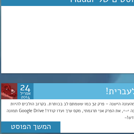
24
אפריל
2014
היי חברים שוב הגיע יום חמישי!~ הנה הגענו עם עוד פרק מהעונה הישנה – פרק 32 כמו ששמתם לב בכותרת. בקרוב הולכים להיות
כמה שינויים באתר, צפו להפתעות! שתהיה לכם צפייה מהנה ^~^, את הפרק אני תרגמתי, מקס ערך ועדו קודד! Google Drive תמונה
חדש!~
המשך הפוסט