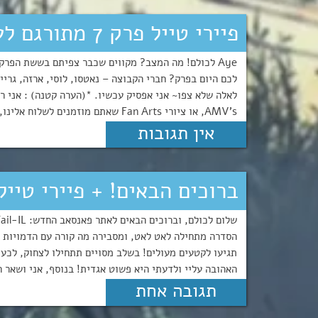
פיירי טייל פרק 7 מתורגם לעברית!!
Aye לכולם! מה המצב? מקווים שכבר צפיתם בששת הפרק
לכם היום בפרק? חברי הקבוצה – נאטסו, לוסי, ארזה, גרי
לאלה שלא צפו~ אני אפסיק עכשיו. *(הערה קטנה) : אני ר
AMV's, או ציורי Fan Arts שאתם מוזמנים לשלוח אלינו, עם פרטים מפרקים חדשי...
אין תגובות
ברוכים הבאים! + פיירי טייל פרק 1 מתורגם 
הסדרה מתחילה לאט לאט, ומסבירה מה קורה עם הדמויות א
תגיעו לקטעים מעולים! בשלב מסויים תתחילו לצחוק, לכעו
האהובה עליי ולדעתי היא פשוט אגדית! בנוסף, אני ושאר 
תגובה אחת