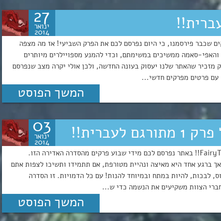
27
ינואר
2014
ים שכבר פירסמנו, כי היום נפרסם לכם את הפרק השביעי! אז מה מצפה
י והאפי-סאמה ממשיכים במשימתם, וכדי להמנע מספויילרים מיותרים
ק מזכיר שהאתר שלנו יעסוק בעונה החדשה, ולכן אולי יקרה מצב שנפרסם
המשך הפוסט
03
לעברית!!
ינואר
2014
שלום לכולם, וברוכים הבאים לאתר פאנסאב החדש: FairyTail-IL!! באתר נפרסם לכם מידי שבוע פרקים מהסדרה האדירה הזו.
ך ברגע אחד היא מאיצה ונהיית מטורפת, אם תתמידו ותשיכו לצפות אתם
ס, לבכות, להיות במתח ובמיוחד להנות! עם כל הדמויות. זו הסדרה
חברי הצוות משקיעים את הנשמה כדי ש...
המשך הפוסט