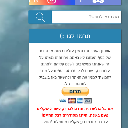
תרמו לנו :)
אחסון האתר והדומיין עולים כמות מכובדת
של כסף ואנחנו לא באמת מרווחים משהו על
זה שאנחנו ממשיכים לשלם עליהם ולתרגם
עבורכם, נשמח לכל תרומה כספית על מנת
להמשיך לממן את האתר ולהשאר כאן בשביל
לתרגם כרגיל.
אם כל גולש היה תורם לנו רק עשרה שקלים
פעם בשנה, היינו מסודרים לכל החיים!
עד כה נתרמו 50 שקלים מתחילת 2026.