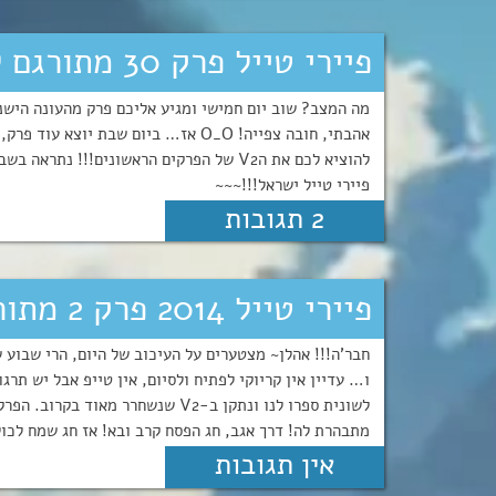
פיירי טייל פרק 30 מתורגם לעברית!!
מה המצב? שוב יום חמישי ומגיע אליכם פרק מהעונה היש
אהבתי, חובה צפייה! O_O אז… ביום שבת
פיירי טייל ישראל!!!~~~
2 תגובות
פיירי טייל 2014 פרק 2 מתורגם לעברית!
חבר'ה!!! אהלן~ מצטערים על העיכוב של היום, הרי שבוע ש
ו… עדיין אין קריוקי לפתיח ולסיום, אין טייפ אבל יש תרג
לשונית ספרו לנו ונתקן ב-V2 שנשחר
מתבהרת לה! דרך אגב, חג הפסח קרב ובא! אז חג שמח לכול
אין תגובות