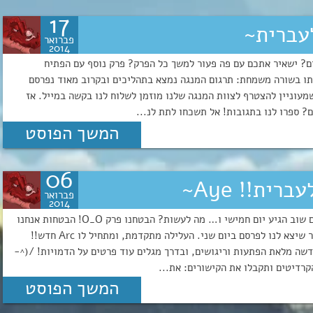
17
פברואר
2014
? ישאיר אתכם עם פה פעור למשך כל הפרק? פרק נוסף עם הפתיח
היום תקבלו את הפרק ה-13 בסדרה ואיתו בשורה משמחת: תרגום המנגה נמצא בתהליכים ובקרוב מאוד נפרסם
מעוניין להצטרף לצוות המנגה שלנו מוזמן לשלוח לנו בקשה במייל. אז
ספרו לנו בתגובות! אל תשכחו לתת לנ...
המשך הפוסט
06
פברואר
2014
מה המצב לכל הצופים שלנו? Aye Sir! (האפי~סנסיי) היום שוב הגיע יום חמישי ו… מה לעשות? הבטחנו פרק O_O! הבטחות אנחנו
מקיימים אז היום נביא את הפרק הבא, פרק 10, לאחר הפילר שיצא לנו לפרסם ביום שני. העלילה מתקדמת, ומתחיל לו Arc חדש!!
ימה חדשה מלאת הפתעות וריגושים, ובדרך מגלים עוד פרטים על הדמויות! /(^-
רדיטים ותקבלו את הקישורים: את...
המשך הפוסט