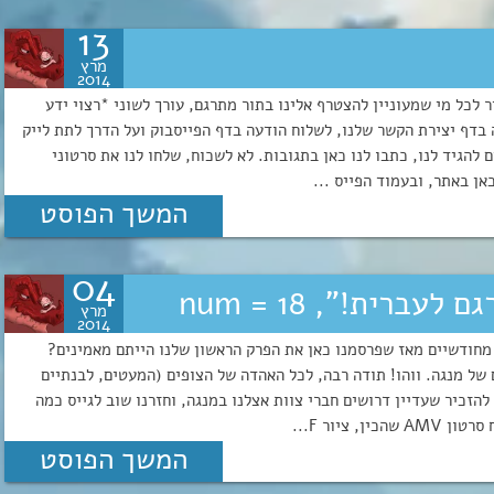
13
מרץ
2014
הזמן רץ וכבר הגענו לפרק 20! אני מזכיר לכל מי שמעוניין להצטרף אלינו בתור מתרגם, עורך לשוני *רצוי ידע
 בדף יצירת הקשר שלנו, לשלוח הודעה בדף הפייסבוק ועל הדרך לתת לייק
 להגיד לנו, כתבו לנו כאן בתגובות. לא לשכוח, שלחו לנו את סרטוני
המשך הפוסט
04
מרץ
2014
 מחודשיים מאז שפרסמנו כאן את הפרק הראשון שלנו הייתם מאמינים?
 ל-18, ואפילו הספקנו לפרסם 3 צ'אפטרים של מנגה. ווהו! תודה רבה, לכל האהדה של הצופים (המעטים, לבנתיים
י להזכיר שעדיין דרושים חברי צוות אצלנו במנגה, וחזרנו שוב לגייס כמה
ציור F...
המשך הפוסט