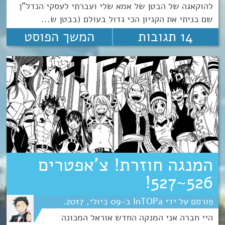
להוקאגה של הבטן של אמא שלי ועברתי לעסקי הנדל"ן
שם בניתי את הקניון הכי גדול בעולם (בבטן ש...
14 תגובות
המשך הפוסט
המנגה חוזרת! צ’אפטרים
526~527!
InTOPa
09
יולי
2017
היי חברה אני המנקה החדש אוראל המכונה