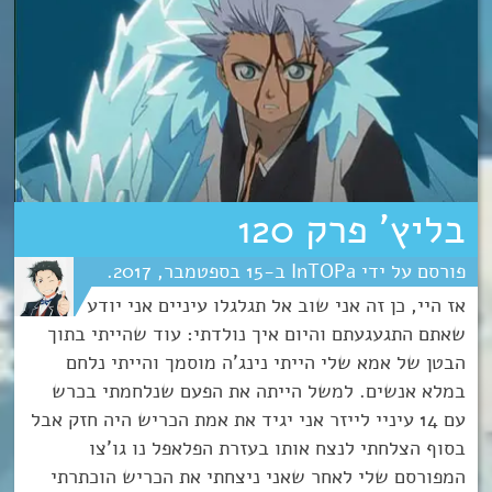
בליץ’ פרק 120
InTOPa
15
ספטמבר
2017
אז היי, כן זה אני שוב אל תגלגלו עיניים אני יודע
שאתם התגעגעתם והיום איך נולדתי: עוד שהייתי בתוך
הבטן של אמא שלי הייתי נינג'ה מוסמך והייתי נלחם
במלא אנשים. למשל הייתה את הפעם שנלחמתי בכרש
עם 14 עיניי לייזר אני יגיד את אמת הכריש היה חזק אבל
בסוף הצלחתי לנצח אותו בעזרת הפלאפל נו גו'צו
המפורסם שלי לאחר שאני ניצחתי את הכריש הוכתרתי