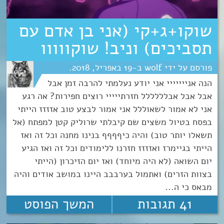
שוקו+ג+קי (אני בן אדם עם
תסביכים) וניב! שוקווווו
wolf
19
אפריל
2018
הנה אנייייייי אני יודע נעלמתי להרבה זמן אבל
אבל אבל אבלללללל חזרתייייי רוצים חפירות? אה רגע
אני לא אמור לשאוללל אני אמור לבצע טוב אזזזז הייתי
בפסח בטיול משצים שם קיבלתי שרוליק קטן למפתח (אל
תשאלו יותר טוב) והיה כיףףףף בנינו מחנה וכל זה ואז
הייתי בגיימרז ואזזזז חזרנו ללימודים וכל זה ואז הגיע
יום השואה (לא היה מיוחד) ואז יום הזיכרון (הייתי
בצוות הזרים) ואתמול בערבבב היינו במושב אודים והיה
מבאס כי ה...
41 תגובות
המשך הפוסט