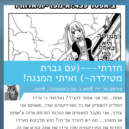
חזרתי~~~(עם גברת
מטילדה~) ואיתי המנגה!
wolf
05
אוקטובר
2018
אממ.. מה אני אמור להגיד? נעלמתי כי עידו
החליט להפסיק את כל הפרויקטים שלו, שאותם אני
עורך, אני מקבל לפעמים את הזכות לפרסם איזה צ'אפטר
או משהו... מה יש להגיד על זה? חוץ מלבקש מעידו
לחדש את הפרויקטים שלו עידו אם אתה קורא את זה,