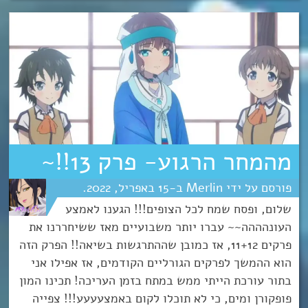
מהמחר הרגוע- פרק 13!!~
Merlin
15
אפריל
2022
שלום, ופסח שמח לכל הצופים!!! הגענו לאמצע
העונהההה~~ עברו יותר משבועיים מאז ששיחררנו את
פרקים 11+12, אז כמובן שההתרגשות בשיאה!! הפרק הזה
הוא ההמשך לפרקים הגורליים הקודמים, אז אפילו אני
בתור עורכת הייתי ממש במתח בזמן העריכה! תכינו המון
פופקורן ומים, כי לא תוכלו לקום באמצעעעע!!! צפייה