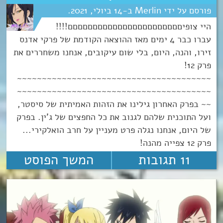
Merlin
14
יולי
2021
היי צופיםםםםםםםםםםםםםםםםםםםםםםם!!!!
עברו כבר 4 ימים מאז ההוצאה הקודמת של פרקי אדנס
זירו, והנה, היום, בלי שום עיקובים, אנחנו משחררים את
פרק 12!
~~~~~~~~~~~~~~~~~~~~~~~~~~~~~~~~~~~~~~~
~~~~~~~~~~~~~~~~~~~~~~~~~~~~~~~~~~~~~~~
~~ בפרק האחרון גילינו את הזהות האמיתית של סיסטר,
ועל התוכנית שלהם לגנוב את כל החפצים של ג'ין. בפרק
של היום, אנחנו נגלה פרט מעניין על חרב הואלקירי...
פרק 12 צפייה מהנה!
11 תגובות
המשך הפוסט