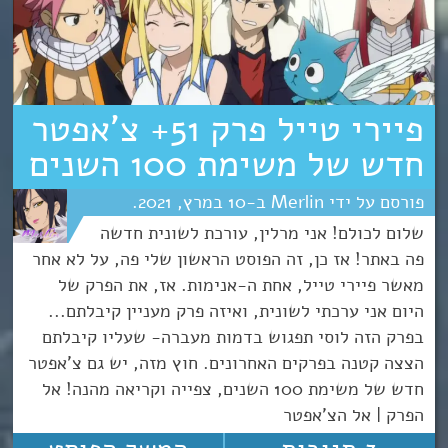
פיירי טייל פרק 51+ צ’אפטר
חדש של משימת 100 השנים
Merlin
10
מרץ
2021
שלום לכולם! אני מרלין, עורכת לשונית חדשה
פה באתר! אז כן, זה הפוסט הראשון שלי פה, על לא אחר
מאשר פיירי טייל, אחת ה-אנימות. אז, את הפרק של
היום אני ערכתי לשונית, ואיזה פרק מעניין קיבלתם...
בפרק הזה לוסי תפגוש בדמות מעברה- שעליו קיבלתם
הצצה קטנה בפרקים האחרונים. חוץ מזה, יש גם צ'אפטר
חדש של משימת 100 השנים, צפייה וקריאה מהנה! אל
הפרק | אל הצ'אפטר