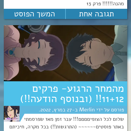
מהנה!!!!!! פרק 13
תגובה אחת
המשך הפוסט
מהמחר הרגוע- פרקים
11+12!! (ובנוסף הודעה!!)
Merlin
27
מרץ
2022
שלום לכל הצופיםםםם!!! עבר זמן מאז שפרסמתי
באתר פוסטים~~~~~~ (התרגשות!!) בכל מקרה, חיכיתם