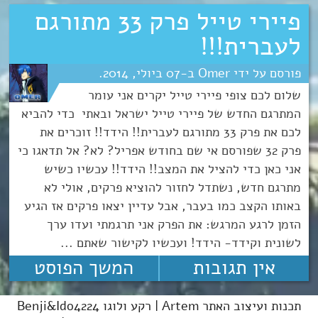
פיירי טייל פרק 33 מתורגם
לעברית!!!
Omer
07
יולי
2014
שלום לכם צופי פיירי טייל יקרים אני עומר
המתרגם החדש של פיירי טייל ישראל ובאתי כדי להביא
לכם את פרק 33 מתורגם לעברית!! הידד!! זוכרים את
פרק 32 שפורסם אי שם בחודש אפריל? לא? אל תדאגו כי
אני כאן כדי להציל את המצב!! הידד!! עכשיו כשיש
מתרגם חדש, נשתדל לחזור להוציא פרקים, אולי לא
באותו הקצב כמו בעבר, אבל עדיין יצאו פרקים אז הגיע
הזמן לרגע המרגש: את הפרק אני תרגמתי ועדו ערך
לשונית וקידד- הידד! ועכשיו לקישור שאתם ...
אין תגובות
המשך הפוסט
תכנות ועיצוב האתר Artem | רקע ולוגו Benji&Ido4224