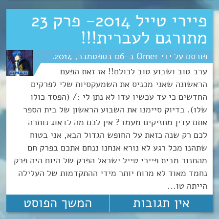
פיירי טייל 2014- פרק 23
מתורגם לעברית!!!
Omer
06
ספטמבר
2014
ערב טוב ושבוע טוב לכולם!! אז זאת הפעם
הראשונה שאני מכניס את השמעקסיות שלי לפרקים
החדשים כי עד עכשיו עדו לא נתן לי :/ (הפסד כולו
שלו). בדיוק סיימנו את השבוע הראשון של בית הספר
אתם עדין מחזיקים מעמד? אין לכם מה לדאוג נותרה
לכם רק שנה כזאת על החופש הגדול הבא, אני בטוח
שתהנו מכל רגע לא נורא אנחנו ננחם אתכם בפרק חם
מהתנור מבית פיירי טייל ישראל הפרק של היום היה פרק
נחמד מאוד לא מרוח יותר מידי ההתקדמות של העלילה
הייתה טו...
אין תגובות
המשך הפוסט