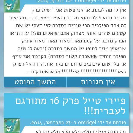
omrigel
10
מרץ
2014
אין לי מה לכתוב אז אני פשוט אגיד שיש פרק
מגניב והוא פילר והוא מגניב והאפי נמצא בו…. ובקיצור
זה אחד הפילרים הכי טובים בסדרה לפי דעתי יש שם
קטעים שהרגו אותי מצחוק אתם שואלים מה?! עוד תראו
הפרק מדבר על קסם מאוד מאוד מאוד מאוד עתיק
שבאופן מוזר לסופו יש המשך בסדרה (נראה לי שזה
הפילר היחיד שאשכרה קשור לסדרה) בקיצור אני עייף
אז בלי שום עיכובים מיותרים בקריאות הידד אל הפרק
נצא!!!!!!!!!!!!!!!!!!!!! איי!!!!!! אז אנשים קחו...
אין תגובות
המשך הפוסט
פיירי טייל פרק 16 מתורגם
לעברית!!!
omrigel
27
פברואר
2014
מה קורה אנשים מלא מלא מלא מלא זמן לא