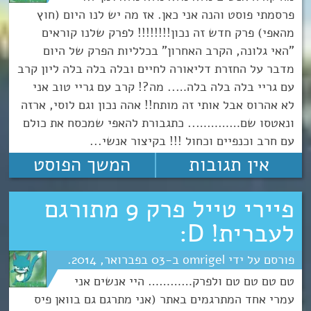
פרסמתי פוסט והנה אני כאן. אז מה יש לנו היום (חוץ
מהאפי) פרק חדש זה נכון!!!!!!!! לפרק שלנו קוראים
"האי גלונה, הקרב האחרון" בכלליות הפרק של היום
מדבר על החזרת דליאורה לחיים ובלה בלה בלה ליון קרב
עם גריי בלה בלה בלה….. מה?! קרב עם גריי טוב אני
לא אהרוס אבל אותי זה מותח!! אהה נכון וגם לוסי, ארזה
ונאטסו שם………….. כתגבורת להאפי שמכסח את כולם
עם חרב וכנפיים וכחול !!! בקיצור אנשי...
אין תגובות
המשך הפוסט
פיירי טייל פרק 9 מתורגם
לעברית! D:
omrigel
03
פברואר
2014
טם טם טם טם ולפרק………… היי אנשים אני
עמרי אחד המתרגמים באתר (אני מתרגם גם בוואן פיס