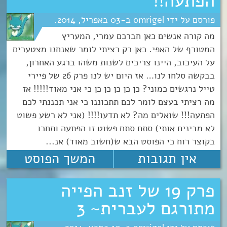
הפתעה!!
omrigel
03
אפריל
2014
מה קורה אנשים כאן חברכם עמרי, המעריץ
המטורף של האפי. כאן רק רציתי לומר שאנחנו מצטערים
על העיכוב, היינו צריכים לשנות משהו ברגע האחרון,
בבקשה סלחו לנו… אז היום יש לנו פרק 26 של פיירי
טייל נרגשים כמוני? כן כן כן כן כן כי אני מאוד!!!!! אז
מה רציתי בעצם לומר לכם תתכוננו כי אני תכננתי לכם
הפתעה!!! שואלים מה? לא תדעו!!!! (אני לא רשע פשוט
לא מבינים אותי) סתם סתם פשוט זו הפתעה ותחכו
בקוצר רוח כי הפוסט הבא ש(חשוב מאוד) אנ...
אין תגובות
המשך הפוסט
פרק 19 של זנב הפייה
מתורגם לעברית~ 3