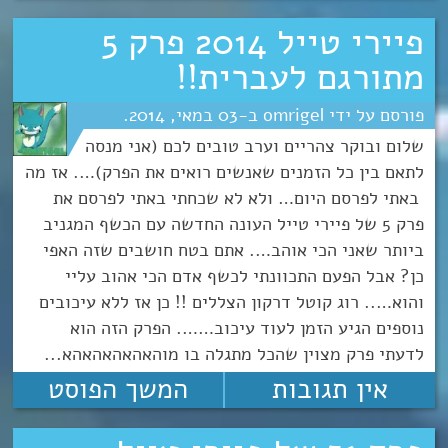
פיירי טייל 2014 פרק 5
מתורגם לעברית!!
omrigel
03
מאי
2014
שלום ובוקר צהריים וערב טובים לכם (אני מנסה
לתאם בין כל הזמנים שאנשים רואים את הפרק)…. אז מה
באתי לפרסם היום… ולא לא שכחתי באתי לפרסם את
פרק 5 של פיירי טייל העונה החדשה עם הכשף המגניב
ביותר שאני הכי אוהב…. אתם בטח חושבים שזה האפי
כן? אבל הפעם התכוונתי לכשף אדם הכי אהוב עליי
והוא….. רוג קוטל דרקון הצללים !! כן אז ללא עיכובים
נוספים הגיע הזמן לעוד עיכוב……. הפרק הזה הוא
לדעתי פרק מצוין שהכל מתגלה בו מוהאהאהאהאהא...
אין תגובות
המשך הפוסט