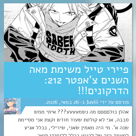
פיירי טייל משימת מאה
השנים צ’אפטר 212:
הדרקונים!!!
Juviii
26
מאי
2026
אהלן כולםםםם מה נשמעעעע??? איתי ממש
סבבה, אני לא קולטת שעוד חודש וקצת אני מסיימת
שנה א'. מי היה מאמין שאני, שירילי, בכלל אגיע
למעמד הזה של להגיע בכלל ללימודי תואר