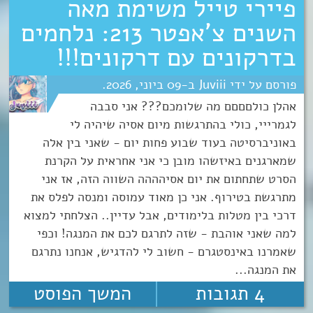
פיירי טייל משימת מאה
השנים צ’אפטר 213: נלחמים
בדרקונים עם דרקונים!!!
Juviii
09
יוני
2026
אהלן כולםםםם מה שלומכם??? אני סבבה
לגמרייי, כולי בהתרגשות מיום אסיה שיהיה לי
באוניברסיטה בעוד שבוע פחות יום - שאני בין אלה
שמארגנים באיזשהו מובן כי אני אחראית על הקרנת
הסרט שתחתום את יום אסיהההה השווה הזה, אז אני
מתרגשת בטירוף. אני כן מאוד עמוסה ומנסה לפלס את
דרכי בין מטלות בלימודים, אבל עדיין.. הצלחתי למצוא
למה שאני אוהבת - שזה לתרגם לכם את המנגה! וכפי
שאמרנו באינסטגרם - חשוב לי להדגיש, אנחנו נתרגם
את המנגה...
4 תגובות
המשך הפוסט