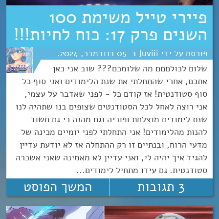
פיירי טייל משימת 100
השנים פרק 17: כוח לחיות!!!
Juviii
05
נובמבר
2024
שלום לכולםםם מה שלומכם??? שוב אני כאן
אתכם, אחרי שהתחלתי את שנת הלימודים ואני סוף כל
סוף סטודנטית! אז קודם כל - לפני שאדבר על עצמי,
אני רוצה לאחל לכל הסטודנטים שצופים בנו שתהיה לנו
שנת לימודים מוצלחת ופוריה וגם מהנה כי גם חשוב
להנות מהלימודים! אני התחלתי לפני יומיים מכינה של
מדעי הרוח, ובנתיים זו רק ההתחלה אז לא יודעת עדיין
להגיד איך יהיה לי, ואני עדיין לא מאמינה שאני אשכרה
סטודנטית. גם עידו מתחיל לימודים...
3 תגובות
המשך הפוסט