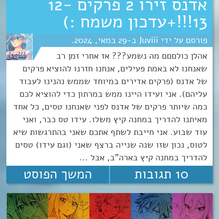
אדנס זירו 2 פרקים 12-
13!!!+עדכון משמח :)
Juviii
29
מאי
2024
אהלן כולםםם מה נשמע??? אז אחרי זמן רב
שאנחנו לא באמת פעילים, אנחנו חזרנו להוציא פרקים
של אדנס (פרקים אדירים במיוחד שממש נהנינו לעבוד
עליהם). אני ועידו היינו ממש במרתון כדי להוציא לכם
כמה שיותר פרקים של אדנס לפני שאנחנו טסים, כל אחד
מאיתנו להדריך במחנה קיץ משלו. עידו טס כבר, ואני
עוד שבוע. אני חייבת לשתף אתכם שאני בהתרגשות שיא
לטוס, נכון שזו שנה שנייה ברצף שאני (וגם עידו) טסים
להדריך במחנה קיץ בארה"ב, אבל ...
10 תגובות
המשך הפוסט