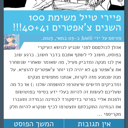
פיירי טייל משימת 100
השנים צ’אפטרים 40+41!!!
Juviii
03
מאי
2023
אהלן לכולםםם לפני שנגיע לנושא העיקרי
בפוסט, חשוב לי לשתף אתכם בדבר חשוב. כרגע שוב
אין לנו מנקה ומדביק פעיל, מה שאומר שאחרי שנשחרר
את צ'אפטר 49 לא יהיה לנו יותר צ'אפטרים להוציא. על
מנת שנמנע מזה לקרות, אנחנו מחפשים מנקים
ומדביקים חדשים שיצטרפו למשפחה שלנו :) אז כל מה
שעליכם לעשות זה להיות בעלי ידע בסיסי בפוטושופ
ולפנות אליי בפרטי בדיסקורד לבחינה ובמידה ותעברו
את הבחינה התקבלתם ותצטרפו לכיף שנקרא להיות חלק
מקריספי ...
אין תגובות
המשך הפוסט