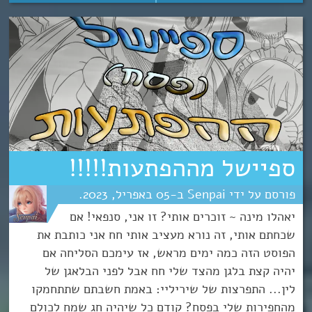
ספיישל מההפתעות!!!!!
Senpai
05
אפריל
2023
יאהלו מינה ~ זוכרים אותי? זו אני, סנפאי! אם
שכחתם אותי, זה נורא מעציב אותי חח אני כותבת את
הפוסט הזה כמה ימים מראש, אז עימכם הסליחה אם
יהיה קצת בלגן מהצד שלי חח אבל לפני הבלאגן של
לין... התפרצות של שיריליי: באמת חשבתם שתתחמקו
מהחפירות שלי בפסח? קודם כל שיהיה חג שמח לכולם