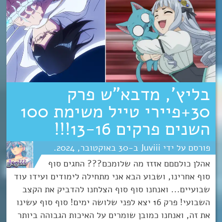
בליץ’, מדבא”ש פרק
30+פיירי טייל משימת 100
השנים פרקים 13-16!!!
Juviii
30
אוקטובר
2024
אהלן כולםםם אזזז מה שלומכם??? החגים סוף
סוף אחרינו, ושבוע הבא אני מתחילה לימודים ועידו עוד
שבועיים... ואנחנו סוף סוף הצלחנו להדביק את הקצב
השבועי! פרק 16 יצא לפני שלושה ימים! סוף סוף עשינו
את זה, ואנחנו כמובן שומרים על האיכות הגבוהה ביותר