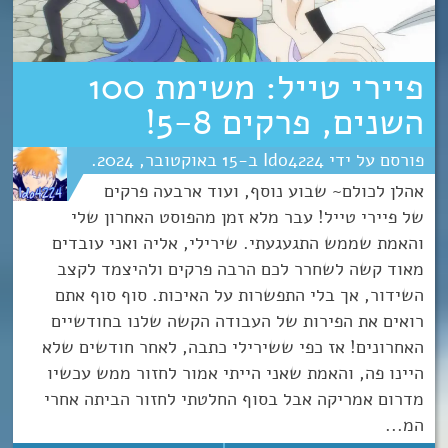
פיירי טייל: משימת 100
השנים, פרקים 5-8!
Ido4224
15
אוקטובר
2024
אהלן לכולם~ שבוע נוסף, ועוד ארבעה פרקים
של פיירי טייל! עבר מלא זמן מהפוסט האחרון שלי
והאמת שממש התגעגעתי. שירילי, אליה ואני עובדים
מאוד קשה לשחרר לכם הרבה פרקים ולהיצמד לקצב
השידור, אך בלי התפשרות על האיכות. סוף סוף אתם
רואים את הפירות של העבודה הקשה שלנו בחודשיים
האחרונים! אז כפי ששירילי כתבה, לאחר חודשים שלא
היינו פה, והאמת שאני הייתי אמור לחזור ממש עכשיו
מדרום אמריקה אבל בסוף החלטתי לחזור הביתה אחרי
המ...