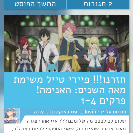
2 תגובות
המשך הפוסט
חזרנו!!! פיירי טייל משימת
מאה השנים: האנימה!
פרקים 1-4
Juviii
09
אוקטובר
2024
שלום לכולםםם מה שלומכם??? אזז אחרי פגרה
מאוד ארוכה שהיינו בה, שאני הספקתי להיות בארה"ב,