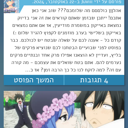
Juviii
22
אוקטובר
2024
אהלןןן כולםםם מה שלומכם??? שוב אני כאן
אתכם! ייתכן שבזמן שאתם קוראים את זה אני בדיוק
נמצאת באייקון במשמרת מודיעין, אז אם אתם נמצאים
באייקון בשלישי בערב מוזמנים לקפוץ להגיד שלום :)
קודם כל - אענה לכם על שאלה שבטח יש לכולכם. כבר
בפוסט לפני שבועיים הבטחנו לכם שנוציא פרקים של
בליץ, ועדיין לא הוצאנו אפילו פרק אחד ובנתיים פרקים
נערמים להם. אתם בטח שואלים את עצמכם - מה קורה
עם זה? למה לוקח לנו כל כך הרבה זמן? אז כ...
4 תגובות
המשך הפוסט