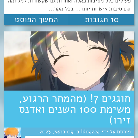
פעילים כלל מסיבות כאלה ואחרות גם שקשורות למלחמה
וגם סיבות אישיות יותר... בכל מקר...
10 תגובות
המשך הפוסט
חוגגים 7! (מהמחר הרגוע,
משימת 100 השנים ואדנס
זירו)
Ido4224
09
מאי
2023