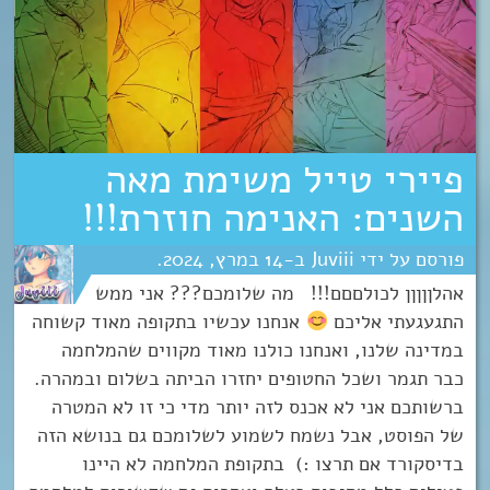
פיירי טייל משימת מאה
השנים: האנימה חוזרת!!!
Juviii
14
מרץ
2024
אהלןןןןן לכולםםם!!! מה שלומכם??? אני ממש
התגעגעתי אליכם
אנחנו עכשיו בתקופה מאוד קשוחה
במדינה שלנו, ואנחנו כולנו מאוד מקווים שהמלחמה
כבר תגמר ושכל החטופים יחזרו הביתה בשלום ובמהרה.
ברשותכם אני לא אכנס לזה יותר מדי כי זו לא המטרה
של הפוסט, אבל נשמח לשמוע לשלומכם גם בנושא הזה
בדיסקורד אם תרצו :) בתקופת המלחמה לא היינו