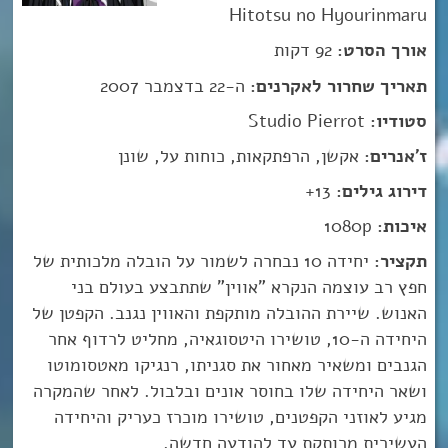
Hitotsu no Hyourinmaru
אורך הסרט:
92 דקות
תאריך שחרור לאקרנים:
ה-22 בדצמבר 2007
סטודיו:
Studio Pierrot
ז'אנרים:
אקשן, הרפתקאות, כוחות על, שונן
דירוג גילים:
13+
איכות:
1080p
תקציר:
יחידה 10 נבחרה לשמור על הובלה מלכותית של
חפץ רב עוצמה הנקרא "אווין" שתתבצע בעולם בני
האנוש. שיירת ההובלה מותקפת והאווין נגנב. הקפטן של
היחידה ה-10, טושירו היטסוגאיה, מחליט לרדוף אחר
הגנבים ומשאיר מאחור את סגניתו, רנגיקו מאטסומוטו
ושאר היחידה שלו בחוסר אונים ובלבול. לאחר שהמקרה
מגיע לאוזני הקפטנים, טושירו מוכרז כעריק והיחידה
העשירית מרותקת עד להודעה חדשה.