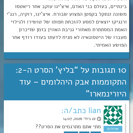
בינתיים, בעולם בני האדם, איצ'יגו עוקב אחר ריאטסו
משונה ונתקל בקפטן הפצוע שבורח. איצ'יגו, רוקיה, רנג'י
ורנגיקו יוצאים למסע להוכחת חפותו של טושירו ולגילוי
האמת המסתתרת מאחורי גניבת האווין בזמן שזיכרון
מעברו של היטסוגאיה לא מניח לדעתו בעודו רודף אחר
הפושע האמיתי.
10 תגובות על “
בליץ’ הסרט ה-2:
התקוממות אבק היהלומים – עוד
היורינמארו
”
lian כתב/ה:
22 ביולי 2026, 14:07
מתי אתם מתרגמים את הסרט??