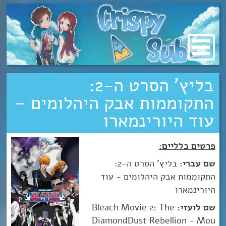
מעבר
לתוכן
בליץ’ הסרט ה-2:
התקוממות אבק היהלומים –
עוד היורינמארו
פרטים כלליים:
שם עברי:
בליץ' הסרט ה-2:
התקוממות אבק היהלומים - עוד
היורינמארו
שם לועזי:
Bleach Movie 2: The
DiamondDust Rebellion - Mou