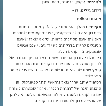
ז'אנרים:
אקשן, פנטזיה, קסם, שונן
דירוג גילים:
13+
איכות:
1080p
תקציר:
במהלך ההיסטוריה, ל-72% ממקרי המוות
בלונדון היה קשר לדרקונים, יצורים קסומים שמרבית
האנשים אינם מסוגלים לראות. על אף שאלו שאינם
מסוגלים לחזות בדרקונים לא יודעים, ישנם אנשים
שנאבקים בדרקונים הללו.
רק תושבי לונדון ההפוכה שחיים בצד ההפוך והחבוי של
לונדון מסוגלים לראות את הדרקונים, וגם מהם נבחר
קומץ שמוכשר להיות מכשפות ומכשפים שיוצרים איתם
מגע ישיר.
הסיפור עוקב אחרי נואל ניהאשי וניני ספאנגקול. הן
סוכנות הגנה של ״רתימת הכנף״, ארגון שמטרתו לשוחח
עם הדרקונים ולהתנהל מולם. המשימה שלהם היא להגן
על אנשי לונדון ולהסתדר עם הדרקונים.