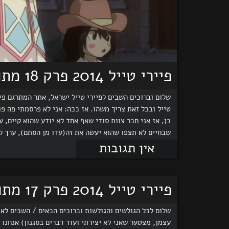
פיירי טייל 2014 פרק 18 מתורגם לעברית!
טייל ובכל זאת צריך משהו. אז ככה: אני לא פרסמתי פה פ
כן, אז אני חבר צוות סודי שאף אחד לא יודע שהוא קיים,
שבחיים לא תצפו שהוא יעשה את זה(עדו מן הסתם), ערך ל
אין תגובות
פיירי טייל 2014 פרק 17 מתורגם לעברית~!
שלום לכל הגולשים והגולשות וברוכים הבאים / השבים לאת
עצמן, מצטער שאני לא יצירתי ועוד דברים בסגנון) אנחנו