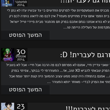
ספטמבר
2014
מכניס את השמעקסיות שלי לפרקים החדשים כי עד עכשיו עדו לא נתן לי
 בית הספר אתם עדין מחזיקים מעמד? אין לכם מה לדאוג נותרה לכם רק
 לא נורא אנחנו ננחם אתכם בפרק חם מהתנור מבית פיירי טייל ישראל
תקדמות של העלילה הייתה טו...
המשך הפוסט
30
אוגוסט
2014
D: זוכרים אותי? מסתבר שאני עדיין חיי, אמנם לא מפרסם לכם פה הרבה אבל חיי~ אבל לא בשביל
זה אני פה, הרי לא מעניין אתכם אם אני חיי, מעניין אתכם הפרק שבאתי להביא XD טוב, אז… התעוררתי לי בבוקר, צפיתי בפרק
ה… אמנם בהתחלה היה קטע ממש עצוב ההמשך היה קצת יותר שמח אבל
תי את הפרק לבדי~ מאוחר יותא התעורר ...
המשך הפוסט
23