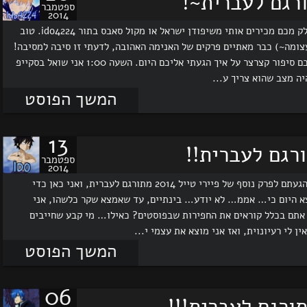
ספטמבר
2014
אולה~ אני עידו, מתרגם חדש דנדש בפיירי טייל ישראל. חלק מכם מכירים אותי משיפודן ישראל או מקול סאבס בתור ido4224. טוב
 (איזו התרגשות עצומה~) כבר מאתיים פרקים של האנימה האהובה, לדעתי זו סיבה למסיבה!
(האמת היא שיש סיבה אבל אין מסיבה ._.) עכשיו אספר לכם סיפור קצרצר על איך הגעתי אליכם היום. השעה 1:00 אני שואל בסקייפ
יה מצב שהוא צריך ע...
המשך הפוסט
13
ספטמבר
2014
ערב טוב ושלום לכל הצופים והצופות היקרים, לא טעיתם, הגעתם לפרק נוסף של פיירי טייל 2014 מתורגם לעברית, ואני כאן כדי
צא היום כי… אממ… לא יודע… בינתיים, עד שאמצא שקר כלשהו, אני
 אתם בכלל קוראים את החפירות שבפוסטים? כאילו… מי קבע שחייבים
לי רעיונוית, ואז אני מוצא את עצמי י...
המשך הפוסט
06