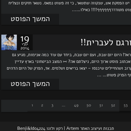
 יש הפסקת אש, שנקווה שתשאר, כי זה פשוט נמאס. נשאר חזקים ונצליח
שוט מטורררףףףףףף!!!! כאילו…...
המשך הפוסט
19
יולי
2014
ראל! היום יום שבת, ועם יום שבת, ביחד עם עוד כמה אנימות, מגיע גם
 אכתוב פוסט ארוך היום, ניצלתם אה? >< המצב הביטחוני בארץ עדיין
וב ושהחיילים שיכנסו – יצאו בריאים ושלמים. אז, הפרק של היום הדהים
וף הפרק פשוט… ...
המשך הפוסט
1
2
3
…
49
50
51
52
53
תכנות ועיצוב האתר Artem | רקע ולוגו Benji&Ido4224