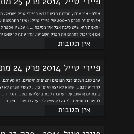
פיירי טייל 2014 פרק 25 מתורגם לעברית~!
אז היום זה הפרק ה-200 של פיירי טייל!
אם אני יכול לתרגם את הפרק השבועי. עדו עונה לי שאם יה
אין תגובות
פיירי טייל 2014 פרק 24 מתורגם לעברית!!
להודיע לכם… שהוא לא יצא היום! כן… לצערי הפרק לא י
בינתיים אחשוב על רעיונות לכתוב עליהם כאן… תגידו….
לחפור בפוסטים…? זה לא שיש לי בעיה לחפור… פשוט… אין 
אין תגובות