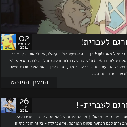
02
אוגוסט
2014
שלום וברוכים השבים לפיירי טייל ישראל, אתר המתרגם פיירי טייל מאז 1967! כן… זה אווטאר של פיקאצ'ו, אין לי אחד של פיירי
וסט מעולם, מהסיבה הפשוטה שעדו בחיים לא נתן לי… (כן, הוא איש רע)
 עושה משהו פעם בחודש כי אני יוזלס, וזהו בערך… את הפרק תרגם מישהו
א אחר מהדר התות...
המשך הפוסט
26
יולי
2014
ר פיירי טייל ישראל! (וואו הפתיחות של הפוסט שלי כבר חוזרות על
 מבשלים לכם הפתעה פשוט מטורפת, אז צפו לזה – כי זה הולך להיות