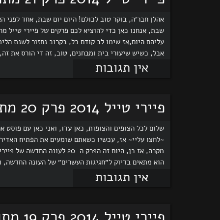
אהלן חבר׳ה, בוקר טוב לכולם! היום יום שבת, אחד לפני ה
שבת, אנחנו כאן כדי להוציא לכם פרקים של פיירי טייל מ
עליהם היום,אז שימו לב קודם כל, בקרוב נחזור לשנת הלי
אבל, כשיש שיעורי בית ומבחנים, טוב, זה די הורס את זה, 
אין תגובות
פיירי טייל 2014 פרק 20 מתורגם לעברית!!
שלום לכל הצופים והצופות, כאן עדו, ואני כאן עם פוסט אר
~לחצו עליי~ אז, עכשיו כשאתם שומעים את הפתיח האדיר 
מקרה, אז כן, היום זה הפרק ה-0
הוא מתאים בדיוק ל״חגיגות העשרים״ של העונה החדשה, וא
אין תגובות
פיירי טייל 2014 פרק 19 מתורגם לעברית!!