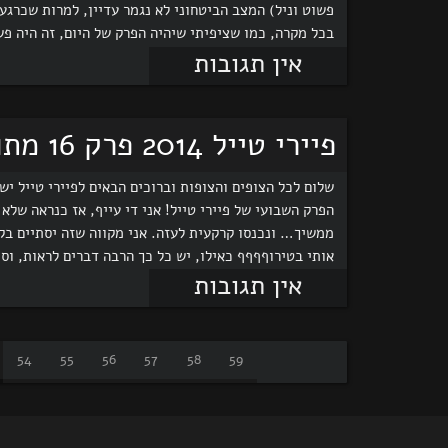
פשוט וניל) המצב הביטחוני לא נגמר עדיין, למרות שכרגע
בכל מקרה, כמו שציפיתי שיהיה הפרק של היום, זה היה פ
אין תגובות
פיירי טייל 2014 פרק 16 מתורגם לעברית!!
שלום לכל הצופים והצופות וברוכים הבאים לפיירי טייל יש
הפרק השבועי של פיירי טייל! אני די עייף, אז כנראה שלא
ממשיך… ונכנסו קרקעית לעזה. אני מקווה שזה יסתיים בקר
אותי בטירוףףףף כאילו, יש כל כך הרבה דברים לראות, וס
אין תגובות
54
55
56
57
58
59