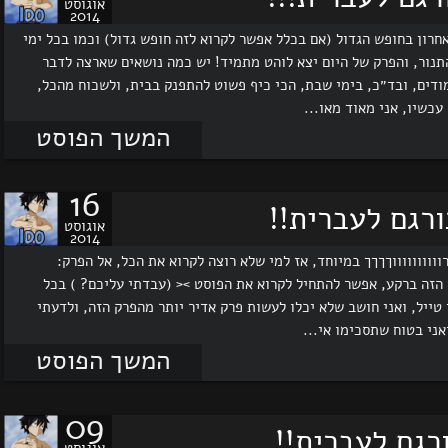
אוגוסט
2014
אחרון בחופש הגדול (אם בכלל אפשר לקרוא לזה חופש גדול) וכמו בכל ימי
התנור, והפרק של היום יצא לוהט מתמיד! יש כמה נושאים שארצה לדבר
מודים, ובד״כ, בימי שבת, הכי כיף פשוט להתפנק בבית, ולשכוח מהכל,
עכשיו, אני מאוד מאו...
המשך הפוסט
16
אוגוסט
2014
ווווווווווךךךך במיוחד, אז למי שלא רוצה לקרוא את הכל, אל הפרק:
הזה ברקע, אפשר להתחיל לקרוא את הפוסט >< (עבדתי עליכם? ) בכל
2 לעונה החדשה של פיירי טייל, ואני חושב שלא יכלו לעשות פרק אדיר יותר מהפרק הזה, ולדעתי
ני בטוח שתסכימו אי...
המשך הפוסט
09