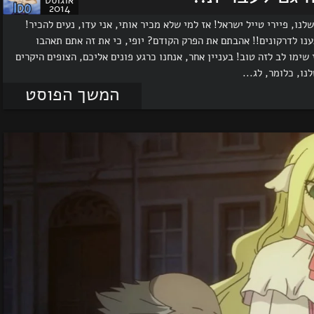
אוגוסט
2014
נו, פיירי טייל ישראל! אז למי שלא מכיר אותי, אני עדו, נעים להכיר!
1, הפרק של היום! סוף הגענו לדרקונים!! אהבתם את הפרק הקודם? יופי, כי את זה אתם תאהבו
שימו לב לזה טוב! בעניין אחר, אנחנו כרגע פונים אליכם, הצופים היקרים
ו, כלומר, לג...
המשך הפוסט