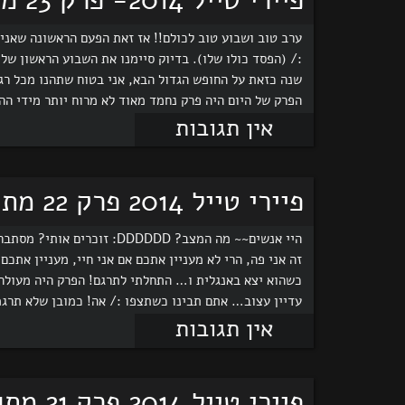
פיירי טייל 2014- פרק 23 מתורגם לעברית!!!
ערב טוב ושבוע טוב לכולם!! אז זאת הפעם הראשונה שאני 
:/ (הפסד כולו שלו). בדיוק סיימנו את השבוע הראשון של
שנה כזאת על החופש הגדול הבא, אני בטוח שתהנו מכל רגע
הפרק של היום היה פרק נחמד מאוד לא מרוח יותר מידי הה
אין תגובות
פיירי טייל 2014 פרק 22 מתורגם לעברית! D:
היי אנשים~~ מה המצב? DDDDD
כשהוא יצא באנגלית ו… התחלתי לתרגם! הפרק היה מעול
עדיין עצוב… אתם תבינו כשתצפו :/ אה! כמובן שלא תרגמ
אין תגובות
פיירי טייל 2014 פרק 21 מתורגם לעברית!!!