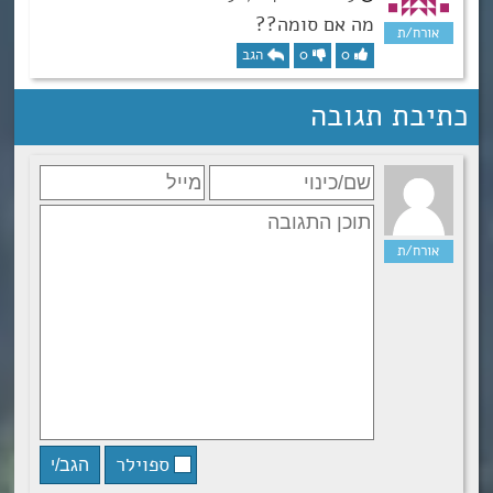
מה אם סומה??
0
0
הגב
כתיבת תגובה
ספוילר