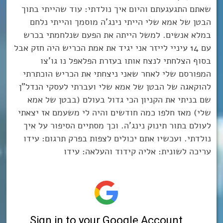
שאתם התגעגעתם והיום איך נולדתי: עוד שהייתי בתוך
הבטן של אמא שלי הייתי נינג’ה מוסמך והייתי נלחם
במלא אנשים. למשל הייתה את הפעם שנלחמתי בכרש
עם 14 עיניי לייזר אני יגיד את אמת הכריש היה חזק אבל
בסוף הצלחתי לנצח אותו בעזרת הפלאפל נו גו’צו
המפורסם שלי לאחר שאני ניצחתי את הכריש הוכתרתי
להוקאגה של הבטן של אמא שלי ועברתי לעסקי הנדל”ן
שם בניתי את הקניון הכי גדול בעולם (בבטן של אמא
שלי) מאז חלפו כמה חודשים והיה לי משעמם אז יצאתי
לעולם בתור תינוק נינג’ה. וכך מסתיים הסיפור על איך
נולדתי. ועכשיו אתם יכולים לצפות בפרק תרגום: עידו
עריכה לשונית: אליה קידוד והעלאה: עידו