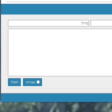
ספוילר