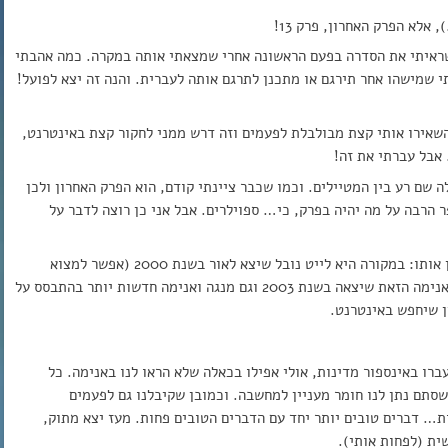
אלא הפרק האחרון, פרק 13!
כשראיתי את הסדרה בפעם הראשונה אחרי שמצאתי אותה במקרה. כמה אהבתי
 שמישהו אחר תירגם או מתכנן לתרגם אותה לעברית. והנה זה יצא לפועל!
שאירו אותי קצת מבולבלת לפעמים וזה דרש ממני לחקור קצת באינטרנט,
 אבל עברתי את זה!
 שם רע בין המטיילים. וכמו שכבר ציינתי קודם, הוא הפרק האחרון ולכן
ר הרבה על מה יהיה בפרק, כי… ספוילרים. אבל אני כן רוצה לדבר על
אז, המסע של קינו: העולם היפה! קצת רקע למי שזה מעניין אותו: במקורה היא לייט נובל שיצא לאור בשנת 2000 (אפשר למצוא
בתרגום לאנגלית באינטרנט למי שאוהב לקרוא). עשו את האנימה הזאת שיצאה בשנת 2003 וגם מנגה ואנימה חדשות יותר בהתבסס על
ין שיחפש באינטרנט.
ברו באינספור מדינות, אולי אפילו בכאלה שלא הראו לנו באנימה. כל
שסתם נתן לנו חומר מעניין למחשבה. וכמובן שקיבלנו גם לפעמים
ת… דברים טובים יותר יחד עם הדברים הטובים פחות. מעז יצא מתוק,
ית (לפחות אותי).