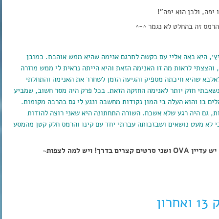
יפה, ולכן הוא יפה”!
הרמס זה בהחלט לא נגמר ^-^
ץ׳, היא באה אליי עם בקשה לתרגם אנימה שהיא ממש אוהבת. כמובן
 והצצתי לראות מה זו האנימה הזאת והיא הייתה נראית לי ממש מוזרה
אלבא שהיא חיכתה מספיק והגיעה הזמן לשחרר את האנימה והתחלתי
נשאבתי חזק יותר לאנימה החזקה הזאת. בכל פרק היה מסר חשוב, שמביע
ים בו והוא העלה בי המון נקודות מחשבה ונגע לי גם בהרבה מקומות.
ת, גם היה רגע שלא אשכח. השורה התחתונה היא שאני רוצה להודות
י לא מעט נושאים ושבזכותה עברתי יחד עם קינו והרמס חלק קטן מהמסע
 ויש למה לצפות~
אחרון