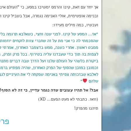
אך יחד עם זאת, קינו והרמס ימשיכו במסע, כי “העולם אינו 
ובנימה אופטימית, אולי האנימה נגמרה, אבל בשביל קינו ו
ועכשיו, כמה מילים מעידו:
״אז… המסע של קינו. לפני שנה וחצי, כשאלבא תרגמה בלי
שהסכמתי לה כי אני מת על זה שחברי צוות לוקחים יוזמות,
ממבט ראשון. אחרי כשנה, ממש בדצמבר האחרון, אמרתי ל
לצפות בה תוך כדי שעבדנו עליה בטירוף. בכל פרק ופרק, 
ביקורת כלשהי על העולם שלנו ועל הדרך שבה דברים מתנהל
וכמובן כמובן שהסוף של הפרק האחרון, שהיה מפתיע ברמו
לאלבא שבזכותה צפיתי באנימה שפקחה לי את העיניים לגב
שלהם
״
אבל! אל תהיו עצובים שזה נגמר עדיין, כי זה לא הסוף! יש עדיין OVA ושני סרטים קצרים בדרך!
(וואו. כתבתי לא מעט הפעם… XD)
תיהנו מהפרק!
פרק 13 ו