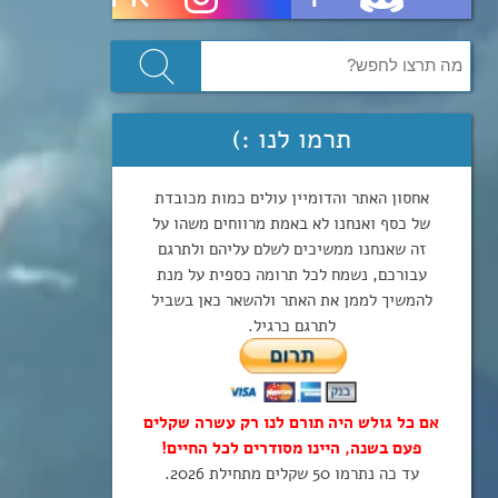
תרמו לנו :)
אחסון האתר והדומיין עולים כמות מכובדת
של כסף ואנחנו לא באמת מרווחים משהו על
זה שאנחנו ממשיכים לשלם עליהם ולתרגם
עבורכם, נשמח לכל תרומה כספית על מנת
להמשיך לממן את האתר ולהשאר כאן בשביל
לתרגם כרגיל.
אם כל גולש היה תורם לנו רק עשרה שקלים
פעם בשנה, היינו מסודרים לכל החיים!
עד כה נתרמו 50 שקלים מתחילת 2026.