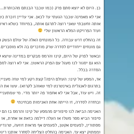
כן. היום לא יוצא סתם פרק (כמו שכבר הבנתם מהכותרת…), 
אני לא מאמינה שכבר הגעתי עד לכאן. אני עדיין זוכרת 
אותה וחשבתי שאני רוצה לתרגם אותה, במיוחד כשלא ראיתי
ועוד הפרויקט המלא הראשון שלי
זה בהחלט דרש עבודה. כל המונחים האלה של עולם הנשק ה
גם מונחים ייחודיים לסדרה שרק מוזכרים בה ולא מוסברים.
ובאשר לפרק של היום, קינו והרמס מבקרים במדינה שיצא לה
הוא גם יסגור לנו מעגל עם הפרק הראשון. אני לא רוצה לספ
הסדרה בכלל.
זה. ויש עוד, אבל אני לא אחפור פה יותר מדי. מי שמתעני
ובחזרה לסדרה, זו הייתה אחת האנימות מבחינתי
האנימה הביאה לנו סיפורים מהמסע של קינו והרמס בו הם ע
סיפור הביא מסר משלו או העלה דילמה כזאת או אחרת, או 
מסתורין, לפעמים אקשן, לפעמים אף מראות זוועה, טרגדיו
וממתוק יצא עז. האנימה בהחלט הצליחה לסחרר אותנו ריגש