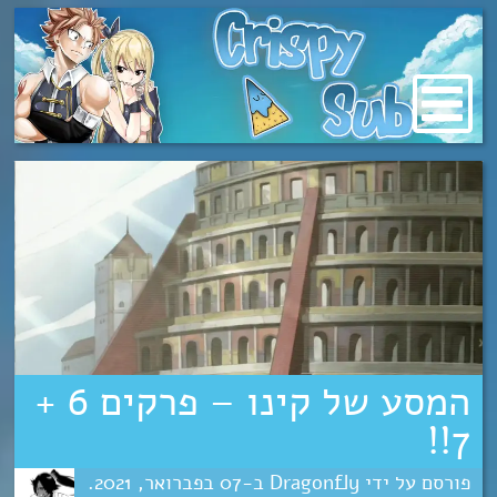
מעבר
לתוכן
המסע של קינו – פרקים 6 +
7!!
Dragonfly
07
פברואר
2021